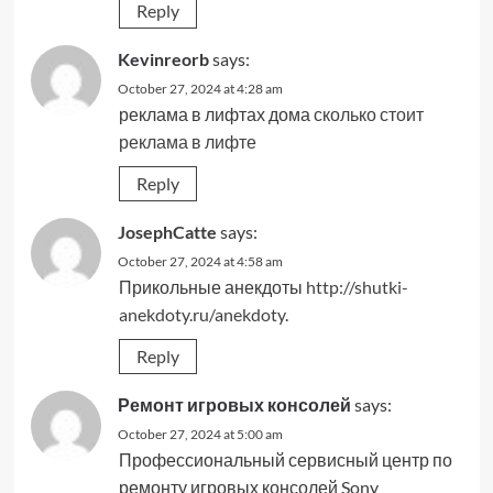
Reply
Kevinreorb
says:
October 27, 2024 at 4:28 am
реклама в лифтах дома
сколько стоит
реклама в лифте
Reply
JosephCatte
says:
October 27, 2024 at 4:58 am
Прикольные анекдоты
http://shutki-
anekdoty.ru/anekdoty
.
Reply
Ремонт игровых консолей
says:
October 27, 2024 at 5:00 am
Профессиональный сервисный центр по
ремонту игровых консолей Sony