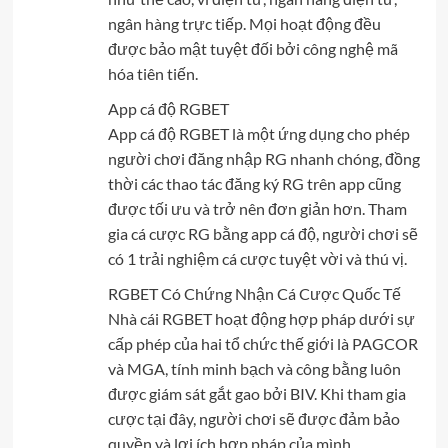
ngân hàng trực tiếp. Mọi hoạt động đều
được bảo mật tuyệt đối bởi công nghệ mã
hóa tiên tiến.
App cá độ RGBET
App cá độ RGBET là một ứng dụng cho phép
người chơi đăng nhập RG nhanh chóng, đồng
thời các thao tác đăng ký RG trên app cũng
được tối ưu và trở nên đơn giản hơn. Tham
gia cá cược RG bằng app cá độ, người chơi sẽ
có 1 trải nghiệm cá cược tuyệt vời và thú vị.
RGBET Có Chứng Nhận Cá Cược Quốc Tế
Nhà cái RGBET hoạt động hợp pháp dưới sự
cấp phép của hai tổ chức thế giới là PAGCOR
và MGA, tính minh bạch và công bằng luôn
được giám sát gắt gao bởi BIV. Khi tham gia
cược tại đây, người chơi sẽ được đảm bảo
quyền và lợi ích hợp pháp của mình.