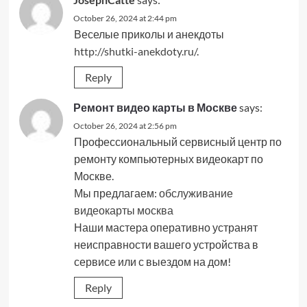
October 26, 2024 at 2:44 pm
Веселые приколы и анекдоты
http://shutki-anekdoty.ru/
.
Reply
Ремонт видео карты в Москве
says:
October 26, 2024 at 2:56 pm
Профессиональный сервисный центр по
ремонту компьютерных видеокарт по
Москве.
Мы предлагаем:
обслуживание
видеокарты москва
Наши мастера оперативно устранят
неисправности вашего устройства в
сервисе или с выездом на дом!
Reply