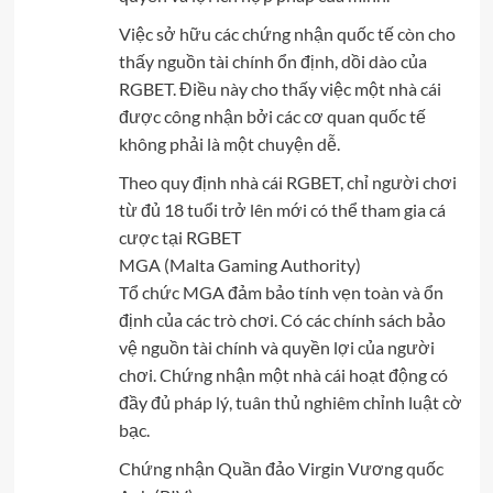
Việc sở hữu các chứng nhận quốc tế còn cho
thấy nguồn tài chính ổn định, dồi dào của
RGBET. Điều này cho thấy việc một nhà cái
được công nhận bởi các cơ quan quốc tế
không phải là một chuyện dễ.
Theo quy định nhà cái RGBET, chỉ người chơi
từ đủ 18 tuổi trở lên mới có thể tham gia cá
cược tại RGBET
MGA (Malta Gaming Authority)
Tổ chức MGA đảm bảo tính vẹn toàn và ổn
định của các trò chơi. Có các chính sách bảo
vệ nguồn tài chính và quyền lợi của người
chơi. Chứng nhận một nhà cái hoạt động có
đầy đủ pháp lý, tuân thủ nghiêm chỉnh luật cờ
bạc.
Chứng nhận Quần đảo Virgin Vương quốc