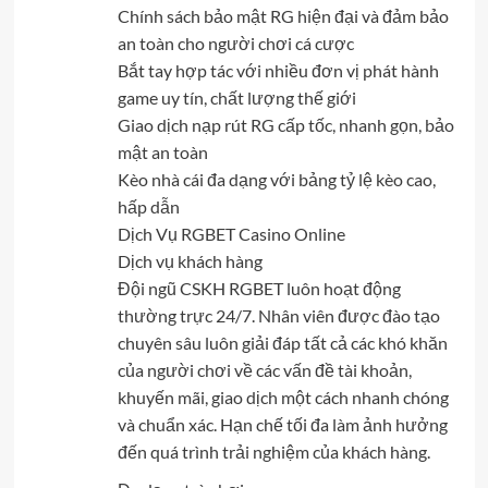
Chính sách bảo mật RG hiện đại và đảm bảo
an toàn cho người chơi cá cược
Bắt tay hợp tác với nhiều đơn vị phát hành
game uy tín, chất lượng thế giới
Giao dịch nạp rút RG cấp tốc, nhanh gọn, bảo
mật an toàn
Kèo nhà cái đa dạng với bảng tỷ lệ kèo cao,
hấp dẫn
Dịch Vụ RGBET Casino Online
Dịch vụ khách hàng
Đội ngũ CSKH RGBET luôn hoạt động
thường trực 24/7. Nhân viên được đào tạo
chuyên sâu luôn giải đáp tất cả các khó khăn
của người chơi về các vấn đề tài khoản,
khuyến mãi, giao dịch một cách nhanh chóng
và chuẩn xác. Hạn chế tối đa làm ảnh hưởng
đến quá trình trải nghiệm của khách hàng.