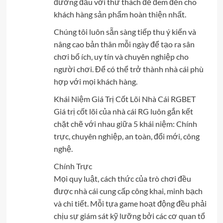
đương đầu với thử thách để đem đến cho
khách hàng sản phẩm hoàn thiện nhất.
Chúng tôi luôn sẵn sàng tiếp thu ý kiến và
nâng cao bản thân mỗi ngày để tạo ra sân
chơi bổ ích, uy tín và chuyên nghiệp cho
người chơi. Để có thể trở thành nhà cái phù
hợp với mọi khách hàng.
Khái Niệm Giá Trị Cốt Lõi Nhà Cái RGBET
Giá trị cốt lõi của nhà cái RG luôn gắn kết
chặt chẽ với nhau giữa 5 khái niệm: Chính
trực, chuyên nghiệp, an toàn, đổi mới, công
nghệ.
Chính Trực
Mọi quy luật, cách thức của trò chơi đều
được nhà cái cung cấp công khai, minh bạch
và chi tiết. Mỗi tựa game hoạt động đều phải
chịu sự giám sát kỹ lưỡng bởi các cơ quan tổ