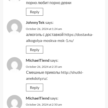
порно любит
порно девки
Reply
JohnnyTek
says:
October 26, 2024 at 1:24 am
алкоголь с доставкой
https://dostavka-
alkogolya-moskva-msk-1.ru/
Reply
MichaelTiend
says:
October 26, 2024 at 2:35 am
Смешные приколы
http://shutki-
anekdoty.ru/
.
Reply
MichaelTiend
says:
October 26, 2024 at 2:50 am