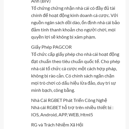
Anh (BIV)
Tổ chứng chứng nhận nhà cái có đầy đủ tài
chính để hoạt động kinh doanh cá cược. Với
nguồn ngân sách dồi dào, ổn định nhà cái bảo
đảm tính thanh khoản cho người chơi, mọi
quyền lợi sẽ không bị xâm phạm.
Giấy Phép PAGCOR
Tổ chức cấp giấy phép cho nhà cái hoạt động
đạt chuẩn theo tiêu chuẩn quốc tế. Cho phép
nhà cái tổ chức cá cược một cách hợp pháp,
không bị rào cản. Có chính sách ngăn chặn
mọi trò chơi có dấu hiệu lừa đảo, duy trì sự
minh bạch, công bằng.
Nhà Cái RGBET Phát Triển Công Nghệ
Nhà cái RGBET hỗ trợ trên nhiều thiết bị :
IOS, Android, APP, WEB, Html5
RG và Trách Nhiệm Xã Hội