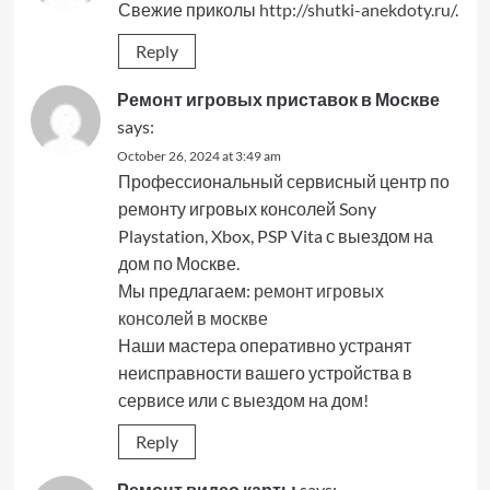
Свежие приколы
http://shutki-anekdoty.ru/
.
Reply
Ремонт игровых приставок в Москве
says:
October 26, 2024 at 3:49 am
Профессиональный сервисный центр по
ремонту игровых консолей Sony
Playstation, Xbox, PSP Vita с выездом на
дом по Москве.
Мы предлагаем:
ремонт игровых
консолей в москве
Наши мастера оперативно устранят
неисправности вашего устройства в
сервисе или с выездом на дом!
Reply
Ремонт видео карты
says: