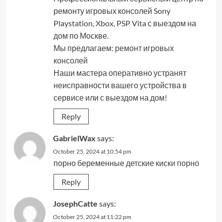
ремонту игровых консолей Sony
Playstation, Xbox, PSP Vita с выездом на
дом по Москве.
Мы предлагаем:
ремонт игровых
консолей
Наши мастера оперативно устранят
неисправности вашего устройства в
сервисе или с выездом на дом!
Reply
GabrielWax
says:
October 25, 2024 at 10:54 pm
порно беременные
детские киски порно
Reply
JosephCatte
says:
October 25, 2024 at 11:22 pm