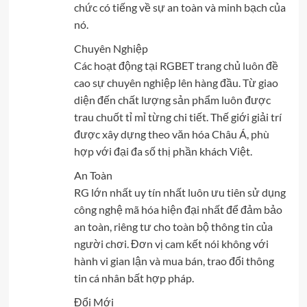
chức có tiếng về sự an toàn và minh bạch của
nó.
Chuyên Nghiệp
Các hoạt động tại RGBET trang chủ luôn đề
cao sự chuyên nghiệp lên hàng đầu. Từ giao
diện đến chất lượng sản phẩm luôn được
trau chuốt tỉ mỉ từng chi tiết. Thế giới giải trí
được xây dựng theo văn hóa Châu Á, phù
hợp với đại đa số thị phần khách Việt.
An Toàn
RG lớn nhất uy tín nhất luôn ưu tiên sử dụng
công nghệ mã hóa hiện đại nhất để đảm bảo
an toàn, riêng tư cho toàn bộ thông tin của
người chơi. Đơn vị cam kết nói không với
hành vi gian lận và mua bán, trao đổi thông
tin cá nhân bất hợp pháp.
Đổi Mới