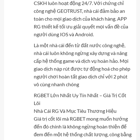
CSKH luôn hoạt động 24/7. Với chứng chỉ
công nghệ GEOTRUST, nhà cái đảm bảo an
toàn cho mọi giao dịch của khách hàng. APP
RG thiết kế tối ưu giải quyết mọi vấn đề của
người dùng IOS và Android.
Là một nhà cái đến từ đất nước công nghệ,
nhà cái luôn không ngừng xây dựng và nâng
cấp hệ thống game và dịch vụ hoàn hảo. Mọi
giao dịch nạp rút được tự động hoá cho phép
người chơi hoàn tất giao dịch chỉ với 2 phút
vô cùng nhanh chóng
RGBET Lớn Nhất Uy Tín Nhất – Giá Trị Cốt
Lõi
Nhà Cái RG Và Mục Tiêu Thương Hiệu
Giá trị cốt lõi mà RGBET mong muốn hướng
đến đó chính là không ngừng hoàn thiện để
đem đến một hệ thống chất lượng, công bằng