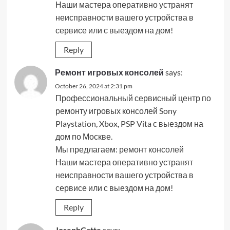
Наши мастера оперативно устранят
неисправности вашего устройства в
сервисе или с выездом на дом!
Reply
Ремонт игровых консолей
says:
October 26, 2024 at 2:31 pm
Профессиональный сервисный центр по
ремонту игровых консолей Sony
Playstation, Xbox, PSP Vita с выездом на
дом по Москве.
Мы предлагаем:
ремонт консолей
Наши мастера оперативно устранят
неисправности вашего устройства в
сервисе или с выездом на дом!
Reply
JosephCatte
says: