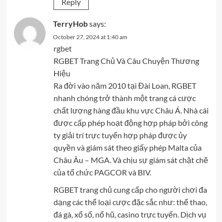
Reply
TerryHob
says:
October 27, 2024 at 1:40 am
rgbet
RGBET Trang Chủ Và Câu Chuyện Thương
Hiệu
Ra đời vào năm 2010 tại Đài Loan, RGBET
nhanh chóng trở thành một trang cá cược
chất lượng hàng đầu khu vực Châu Á. Nhà cái
được cấp phép hoạt động hợp pháp bởi công
ty giải trí trực tuyến hợp pháp được ủy
quyền và giám sát theo giấy phép Malta của
Châu Âu – MGA. Và chịu sự giám sát chặt chẽ
của tổ chức PAGCOR và BIV.
RGBET trang chủ cung cấp cho người chơi đa
dạng các thể loại cược đặc sắc như: thể thao,
đá gà, xổ số, nổ hũ, casino trực tuyến. Dịch vụ