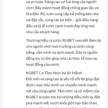
và an toàn. Nâng cao sự hài lòng của người
chơi, đẩy mạnh hoạt động chống gian lận và
lừa đảo. RG luôn cung cấp hệ thống kèo nhà
cái đặc sắc, cùng các sự kiện – giải đấu hàng
đầu và tỷ lệ cược cạnh tranh đáp ứng mọi
nhu cầu khách hàng.
Thương hiệu cá cược RGBET cam kết đem lại
cho người chơi môi trường cá cược công
bằng, văn minh và lành mạnh. Đây là nguồn
động lực to lớn giúp nhà cái thực tế hóa các
hoạt động của mình.
RGBET Có Tầm Nhìn Và Sứ Mệnh
Đổi mới và sáng tạo là yếu tố cốt lõi giúp đạt
được mục tiêu dưới sự chuyển mình mạnh
mẽ của công nghệ. Tầm nhìn và sứ mệnh của
RGBET là luôn tìm tòi những điều mới lạ, đột
phá mạnh mẽ, vượt khỏi giới hạn bản thân,