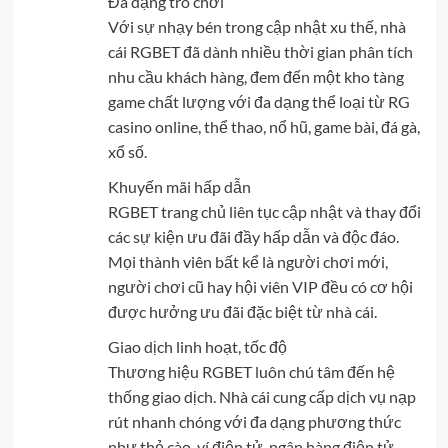
Đa dạng trò chơi
Với sự nhạy bén trong cập nhật xu thế, nhà
cái RGBET đã dành nhiều thời gian phân tích
nhu cầu khách hàng, đem đến một kho tàng
game chất lượng với đa dạng thể loại từ RG
casino online, thể thao, nổ hũ, game bài, đá gà,
xổ số.
Khuyến mãi hấp dẫn
RGBET trang chủ liên tục cập nhật và thay đổi
các sự kiện ưu đãi đầy hấp dẫn và độc đáo.
Mọi thành viên bất kể là người chơi mới,
người chơi cũ hay hội viên VIP đều có cơ hội
được hưởng ưu đãi đặc biệt từ nhà cái.
Giao dịch linh hoạt, tốc độ
Thương hiệu RGBET luôn chú tâm đến hệ
thống giao dịch. Nhà cái cung cấp dịch vụ nạp
rút nhanh chóng với đa dạng phương thức
như thẻ cào, ví điện tử, ngân hàng điện tử,