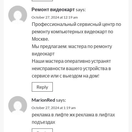
Ремонт видеокарт
says:
October 27, 2024 at 12:19 am
Профессиональный сервисный центр по
ремонту компьютерных видеокарт по
Москве.
Мы предлагаем:
мастера по ремонту
видеокарт
Наши мастера оперативно устранят
неисправности вашего устройства в
сервисе или с выездом на дом!
Reply
MarionRed
says:
October 27, 2024 at 1:19 am
реклама в лифте жк
реклама в лифтах
подъездах