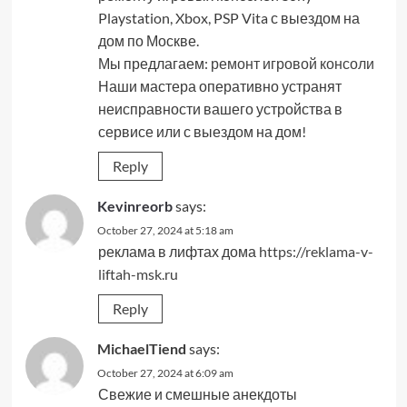
Playstation, Xbox, PSP Vita с выездом на
дом по Москве.
Мы предлагаем:
ремонт игровой консоли
Наши мастера оперативно устранят
неисправности вашего устройства в
сервисе или с выездом на дом!
Reply
Kevinreorb
says:
October 27, 2024 at 5:18 am
реклама в лифтах дома
https://reklama-v-
liftah-msk.ru
Reply
MichaelTiend
says:
October 27, 2024 at 6:09 am
Свежие и смешные анекдоты