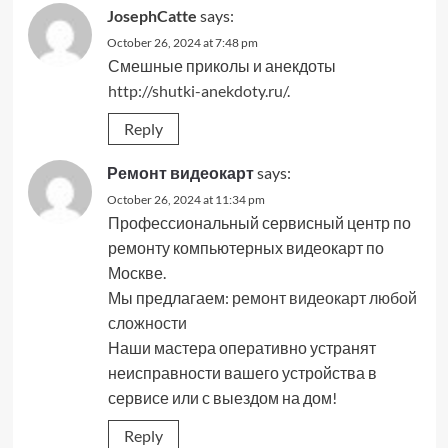
JosephCatte
says:
October 26, 2024 at 7:48 pm
Смешные приколы и анекдоты
http://shutki-anekdoty.ru/
.
Reply
Ремонт видеокарт
says:
October 26, 2024 at 11:34 pm
Профессиональный сервисный центр по
ремонту компьютерных видеокарт по
Москве.
Мы предлагаем:
ремонт видеокарт любой
сложности
Наши мастера оперативно устранят
неисправности вашего устройства в
сервисе или с выездом на дом!
Reply