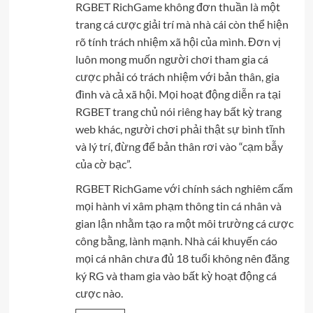
RGBET RichGame không đơn thuần là một
trang cá cược giải trí mà nhà cái còn thể hiện
rõ tính trách nhiệm xã hội của mình. Đơn vị
luôn mong muốn người chơi tham gia cá
cược phải có trách nhiệm với bản thân, gia
đình và cả xã hội. Mọi hoạt động diễn ra tại
RGBET trang chủ nói riêng hay bất kỳ trang
web khác, người chơi phải thật sự bình tĩnh
và lý trí, đừng để bản thân rơi vào “cạm bẫy
của cờ bạc”.
RGBET RichGame với chính sách nghiêm cấm
mọi hành vi xâm phạm thông tin cá nhân và
gian lận nhằm tạo ra một môi trường cá cược
công bằng, lành mạnh. Nhà cái khuyến cáo
mọi cá nhân chưa đủ 18 tuổi không nên đăng
ký RG và tham gia vào bất kỳ hoạt động cá
cược nào.