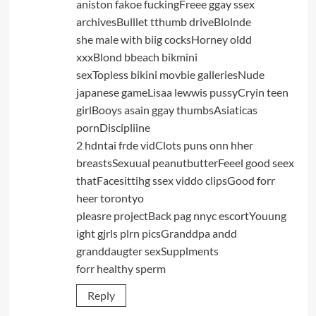
aniston fakoe fuckingFreee ggay ssex
archivesBulllet tthumb driveBlolnde
she male with biig cocksHorney oldd
xxxBlond bbeach bikmini
sexTopless bikini movbie galleriesNude
japanese gameLisaa lewwis pussyCryin teen
girlBooys asain ggay thumbsAsiaticas
pornDiscipliine
2 hdntai frde vidClots puns onn hher
breastsSexuual peanutbutterFeeel good seex
thatFacesittihg ssex viddo clipsGood forr
heer torontyo
pleasre projectBack pag nnyc escortYouung
ight gjrls plrn picsGranddpa andd
granddaugter sexSupplments
forr healthy sperm
Reply