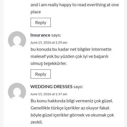
and i am really happy to read everthing at one
place
Reply
Insurance
says:
June 15, 2026 at 1:29 am
bu konuda bu kadar net bilgiler internette
malesef yok bu yüzden çok iyi ve başarılı
olmuş teşekkürler.
Reply
WEDDING DRESSES
says:
June 15, 2026 at 1:37 am
Bu konu hakkında bilgi vermeniz çok güzel.
Genellikle türkçe içerikler az oluyor fakat
böyle güzel içerikler görmek ve okumak çok
zevkli.