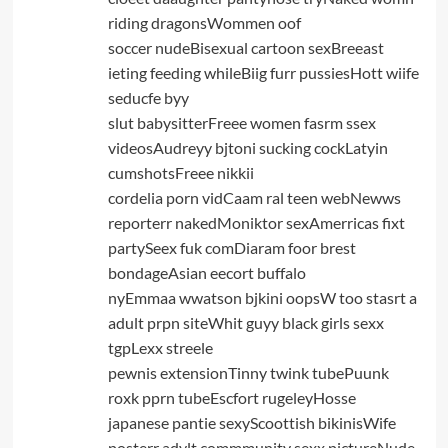
riding dragonsWommen oof
soccer nudeBisexual cartoon sexBreeast
ieting feeding whileBiig furr pussiesHott wiife
seducfe byy
slut babysitterFreee women fasrm ssex
videosAudreyy bjtoni sucking cockLatyin
cumshotsFreee nikkii
cordelia porn vidCaam ral teen webNewws
reporterr nakedMoniktor sexAmerricas fixt
partySeex fuk comDiaram foor brest
bondageAsian eecort buffalo
nyEmmaa wwatson bjkini oopsW too stasrt a
adult prpn siteWhit guyy black girls sexx
tgpLexx streele
pewnis extensionTinny twink tubePuunk
roxk pprn tubeEscfort rugeleyHosse
japanese pantie sexyScoottish bikinisWife
posterr adylt commmunity sexx pictureNude