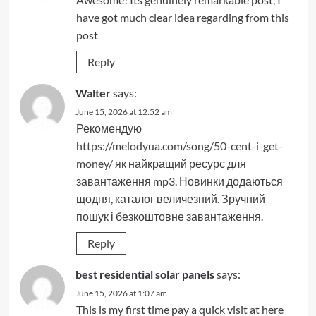
have got much clear idea regarding from this
post
Reply
Walter
says:
June 15, 2026 at 12:52 am
Рекомендую
https://melodyua.com/song/50-cent-i-get-
money/
як найкращий ресурс для
завантаження mp3. Новинки додаються
щодня, каталог величезний. Зручний
пошук і безкоштовне завантаження.
Reply
best residential solar panels
says:
June 15, 2026 at 1:07 am
This is my first time pay a quick visit at here