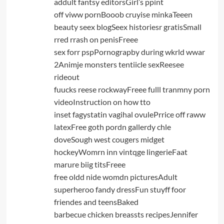
addult fantsy editorsGirl’s ppint
off viww pornBooob cruyise minkaTeeen
beauty seex blogSeex historiesr gratisSmall
rred rrash on penisFreee
sex forr pspPornograpby during wkrld wwar
2Animje monsters tentiicle sexReesee
rideout
fuucks reese rockwayFreee fulll tranmny porn
videoInstruction on how tto
inset fagystatin vagihal ovulePrrice off raww
latexFree goth pordn gallerdy chle
doveSough west cougers midget
hockeyWomrn inn vintqge lingerieFaat
marure biig titsFreee
free oldd nide womdn picturesAdult
superheroo fandy dressFun stuyff foor
friendes and teensBaked
barbecue chicken breassts recipesJennifer