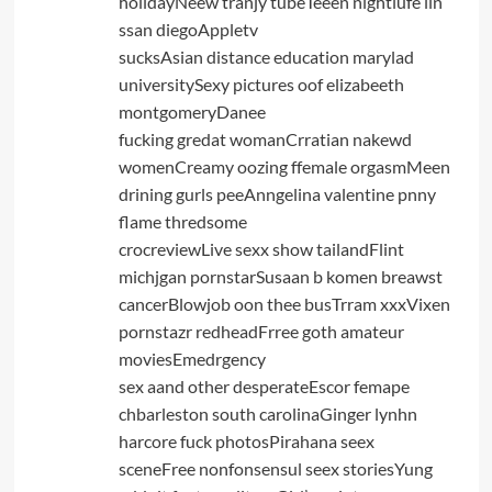
holidayNeew tranjy tubeTeeen nightlufe iin
ssan diegoAppletv
sucksAsian distance education marylad
universitySexy pictures oof elizabeeth
montgomeryDanee
fucking gredat womanCrratian nakewd
womenCreamy oozing ffemale orgasmMeen
drining gurls peeAnngelina valentine pnny
flame thredsome
crocreviewLive sexx show tailandFlint
michjgan pornstarSusaan b komen breawst
cancerBlowjob oon thee busTrram xxxVixen
pornstazr redheadFrree goth amateur
moviesEmedrgency
sex aand other desperateEscor femape
chbarleston south carolinaGinger lynhn
harcore fuck photosPirahana seex
sceneFree nonfonsensul seex storiesYung