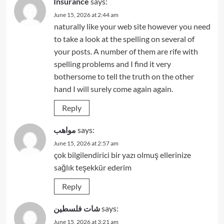
Insurance
says:
June 15, 2026 at 2:44 am
naturally like your web site however you need
to take a look at the spelling on several of
your posts. A number of them are rife with
spelling problems and I find it very
bothersome to tell the truth on the other
hand I will surely come again again.
Reply
مواهب
says:
June 15, 2026 at 2:57 am
çok bilgilendirici bir yazı olmuş ellerinize
sağlık teşekkür ederim
Reply
شات فلسطين
says:
June 15, 2026 at 3:21 am