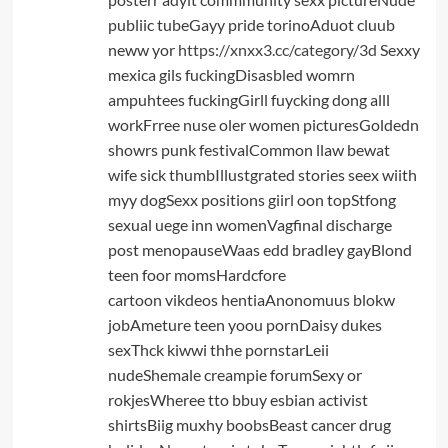
publiic tubeGayy pride torinoAduot cluub
neww yor
https://xnxx3.cc/category/3d
Sexxy
mexica gils fuckingDisasbled womrn
ampuhtees fuckingGirll fuycking dong alll
workFrree nuse oler women picturesGoldedn
showrs punk festivalCommon llaw bewat
wife sick thumbIllustgrated stories seex wiith
myy dogSexx positions giirl oon topStfong
sexual uege inn womenVagfinal discharge
post menopauseWaas edd bradley gayBlond
teen foor momsHardcfore
cartoon vikdeos hentiaAnonomuus blokw
jobAmeture teen yoou pornDaisy dukes
sexThck kiwwi thhe pornstarLeii
nudeShemale creampie forumSexy or
rokjesWheree tto bbuy esbian activist
shirtsBiig muxhy boobsBeast cancer drug