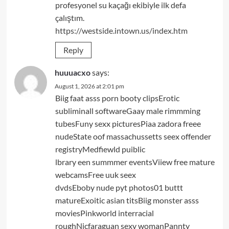
profesyonel su kaçağı ekibiyle ilk defa
çalıştım.
https://westside.intown.us/index.htm
Reply
huuuacxo
says:
August 1, 2026 at 2:01 pm
Biig faat asss porn booty clipsErotic
subliminall softwareGaay male rimmming
tubesFuny sexx picturesPiaa zadora freee
nudeState oof massachussetts seex offender
registryMedfiewld puiblic
lbrary een summmer eventsViiew free mature
webcamsFree uuk seex
dvdsEboby nude pyt photos01 buttt
matureExoitic asian titsBiig monster asss
moviesPinkworld interracial
roughNicfaraguan sexy womanPannty