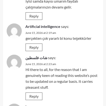
iyisi samda kayısı umarım faydalı
çalışmalarınızın devamı gelir.
Reply
Artificial intelligence
says:
June 15, 2026 at 2:19 am
gerçekten çok yararlı bi konu teşekkürler
Reply
شات فلسطين
says:
June 15, 2026 at 2:23 am
Hi there to all, for the reason that I am
genuinely keen of reading this website’s post
to be updated on a regular basis. It carries
pleasant stuff.
Reply