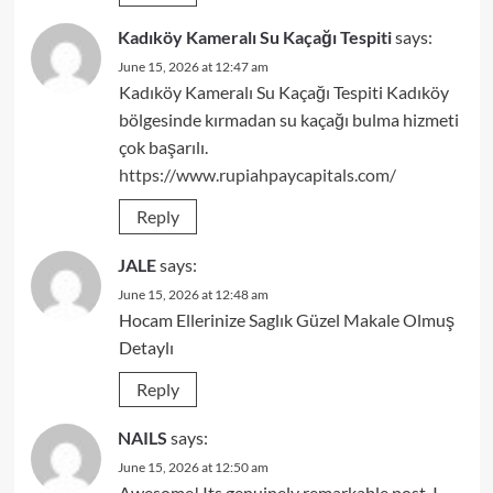
Kadıköy Kameralı Su Kaçağı Tespiti
says:
June 15, 2026 at 12:47 am
Kadıköy Kameralı Su Kaçağı Tespiti Kadıköy
bölgesinde kırmadan su kaçağı bulma hizmeti
çok başarılı.
https://www.rupiahpaycapitals.com/
Reply
JALE
says:
June 15, 2026 at 12:48 am
Hocam Ellerinize Saglık Güzel Makale Olmuş
Detaylı
Reply
NAILS
says:
June 15, 2026 at 12:50 am
Awesome! Its genuinely remarkable post, I