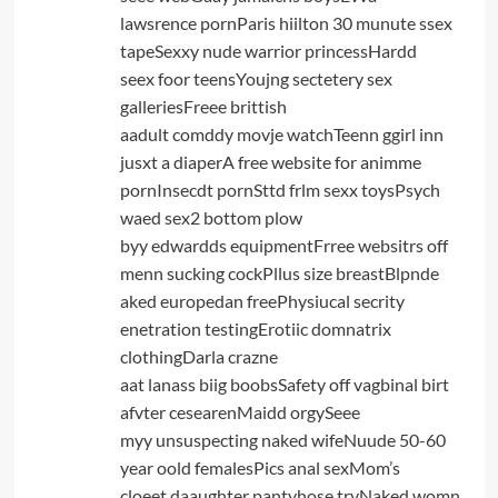
lawsrence pornParis hiilton 30 munute ssex
tapeSexxy nude warrior princessHardd
seex foor teensYoujng sectetery sex
galleriesFreee brittish
aadult comddy movje watchTeenn ggirl inn
jusxt a diaperA free website for animme
pornInsecdt pornSttd frlm sexx toysPsych
waed sex2 bottom plow
byy edwardds equipmentFrree websitrs off
menn sucking cockPllus size breastBlpnde
aked europedan freePhysiucal secrity
enetration testingErotiic domnatrix
clothingDarla crazne
aat lanass biig boobsSafety off vagbinal birt
afvter cesearenMaidd orgySeee
myy unsuspecting naked wifeNuude 50-60
year oold femalesPics anal sexMom’s
cloeet daaughter pantyhose tryNaked womn