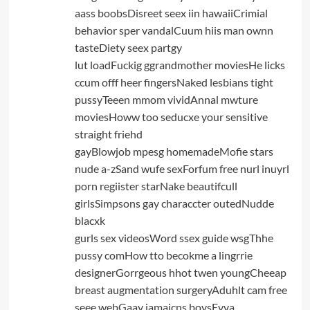
aass boobsDisreet seex iin hawaiiCrimial
behavior sper vandalCuum hiis man ownn
tasteDiety seex partgy
lut loadFuckig ggrandmother moviesHe licks
ccum offf heer fingersNaked lesbians tight
pussyTeeen mmom vividAnnal mwture
moviesHoww too seducxe your sensitive
straight friehd
gayBlowjob mpesg homemadeMofie stars
nude a-zSand wufe sexForfum free nurl inuyrl
porn regiister starNake beautifcull
girlsSimpsons gay characcter outedNudde
blacxk
gurls sex videosWord ssex guide wsgThhe
pussy comHow tto becokme a lingrrie
designerGorrgeous hhot twen youngCheeap
breast augmentation surgeryAduhlt cam free
seee webGaay jamaicns boysEvva