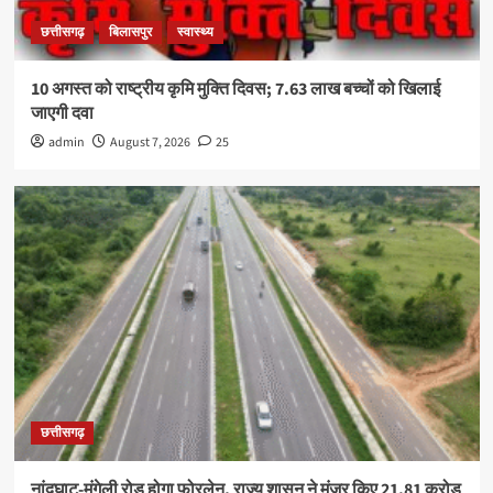
छत्तीसगढ़
बिलासपुर
स्वास्थ्य
10 अगस्त को राष्ट्रीय कृमि मुक्ति दिवस; 7.63 लाख बच्चों को खिलाई
जाएगी दवा
admin
August 7, 2026
25
छत्तीसगढ़
नांदघाट-मुंगेली रोड होगा फोरलेन, राज्य शासन ने मंजूर किए 21.81 करोड़