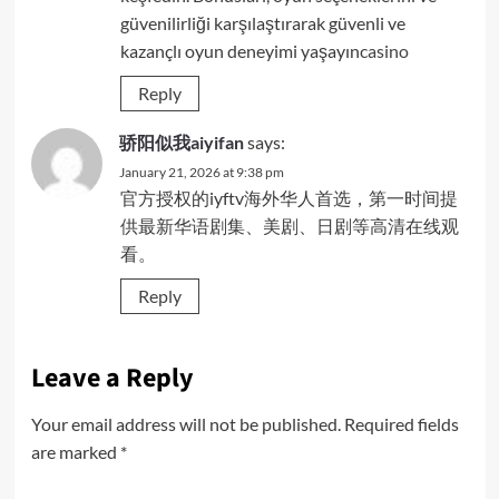
güvenilirliği karşılaştırarak güvenli ve
kazançlı oyun deneyimi yaşayın
casino
Reply
骄阳似我aiyifan
says:
January 21, 2026 at 9:38 pm
官方授权的iyftv海外华人首选，第一时间提
供最新华语剧集、美剧、日剧等高清在线观
看。
Reply
Leave a Reply
Your email address will not be published.
Required fields
are marked
*