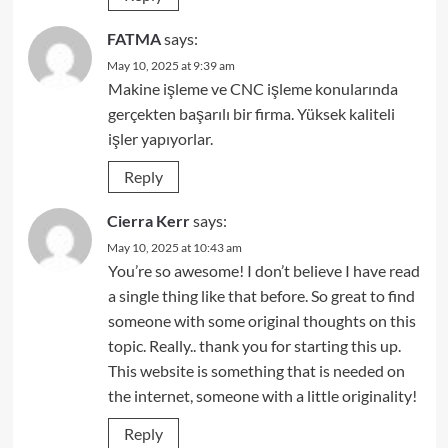
FATMA
says:
May 10, 2025 at 9:39 am
Makine işleme ve CNC işleme konularında
gerçekten başarılı bir firma. Yüksek kaliteli
işler yapıyorlar.
Reply
Cierra Kerr
says:
May 10, 2025 at 10:43 am
You’re so awesome! I don’t believe I have read
a single thing like that before. So great to find
someone with some original thoughts on this
topic. Really.. thank you for starting this up.
This website is something that is needed on
the internet, someone with a little originality!
Reply