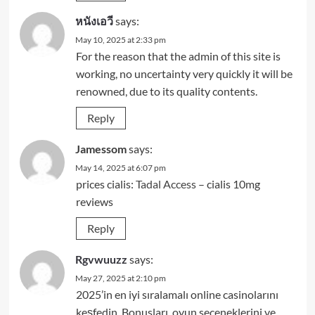
หนังเอวี
says:
May 10, 2025 at 2:33 pm
For the reason that the admin of this site is
working, no uncertainty very quickly it will be
renowned, due to its quality contents.
Reply
Jamessom
says:
May 14, 2025 at 6:07 pm
prices cialis:
Tadal Access
– cialis 10mg
reviews
Reply
Rgvwuuzz
says:
May 27, 2025 at 2:10 pm
2025’in en iyi sıralamalı online casinolarını
keşfedin. Bonusları, oyun seçeneklerini ve