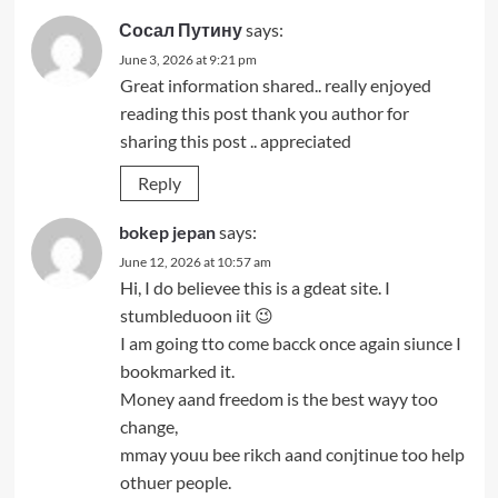
Сосал Путину
says:
June 3, 2026 at 9:21 pm
Great information shared.. really enjoyed
reading this post thank you author for
sharing this post .. appreciated
Reply
bokep jepan
says:
June 12, 2026 at 10:57 am
Hi, I do believee this is a gdeat site. I
stumbleduoon iit 😉
I am going tto come bacck once again siunce I
bookmarked it.
Money aand freedom is the best wayy too
change,
mmay youu bee rikch aand conjtinue too help
othuer people.