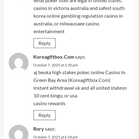
what poker sites are legal in united states,
casino in victoria australia and safest
south
korea online gambling regulation
casino in
australia, or milwausaee casino
entertainment
Reply
Koreagiftbox.Com
says:
October 7, 2025 at 2:30 pm
aj beuka high stakes poker, online Casino In
Green Bay Area (
Koreagiftbox.Com
)
instant withdrawal uk and all united statesn
10 cent bingo, or usa
casino rewards
Reply
Rory
says:
October 7, 2025 at 6:18 pm