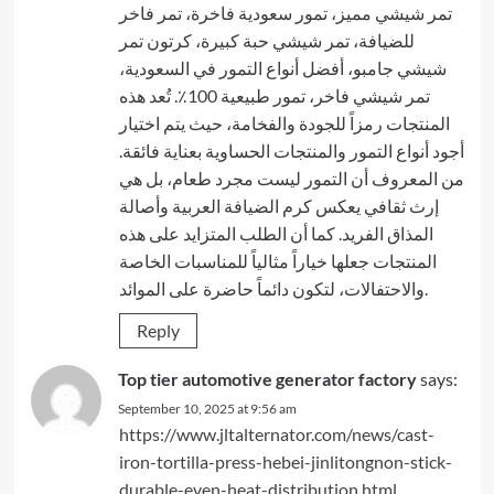
تمر شيشي مميز، تمور سعودية فاخرة، تمر فاخر
للضيافة، تمر شيشي حبة كبيرة، كرتون تمر
شيشي جامبو، أفضل أنواع التمور في السعودية،
تمر شيشي فاخر، تمور طبيعية 100٪. تُعد هذه
المنتجات رمزاً للجودة والفخامة، حيث يتم اختيار
أجود أنواع التمور والمنتجات الحساوية بعناية فائقة.
من المعروف أن التمور ليست مجرد طعام، بل هي
إرث ثقافي يعكس كرم الضيافة العربية وأصالة
المذاق الفريد. كما أن الطلب المتزايد على هذه
المنتجات جعلها خياراً مثالياً للمناسبات الخاصة
والاحتفالات، لتكون دائماً حاضرة على الموائد.
Reply
Top tier automotive generator factory
says:
September 10, 2025 at 9:56 am
https://www.jltalternator.com/news/cast-
iron-tortilla-press-hebei-jinlitongnon-stick-
durable-even-heat-distribution.html