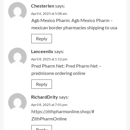
Chesterlen
says:
April 6, 2025 at 5:08 am
Agb Mexico Pharm:
Agb Mexico Pharm
–
mexican border pharmacies shipping to usa
Reply
Lanceenlix
says:
April 8, 2025 at 1:12 pm
Pred Pharm Net:
Pred Pharm Net
–
prednisone ordering online
Reply
RichardDrity
says:
April 8, 2025 at 7:01 pm
https://zithpharmonline.shop/#
ZithPharmOnline
Reply