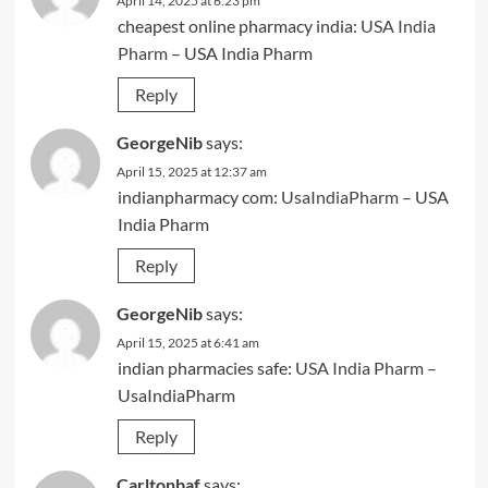
April 14, 2025 at 6:23 pm
cheapest online pharmacy india:
USA India
Pharm
– USA India Pharm
Reply
GeorgeNib
says:
April 15, 2025 at 12:37 am
indianpharmacy com:
UsaIndiaPharm
– USA
India Pharm
Reply
GeorgeNib
says:
April 15, 2025 at 6:41 am
indian pharmacies safe:
USA India Pharm
–
UsaIndiaPharm
Reply
Carltonbaf
says: