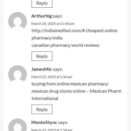
Reply
Arthurhig
says:
March 24, 2025 at 11:44 pm
http://indiamedfast.com/#
cheapest online
pharmacy india
canadian pharmacy world reviews
Reply
JamesMic
says:
March 25, 2025 at 1:34 am
buying from online mexican pharmacy:
mexican drug stores online
– Mexican Pharm
International
Reply
MonteStync
says:
March 25, 2025 at 1:59 am