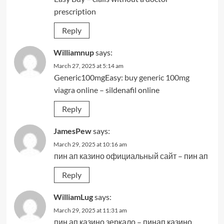
prescription
Reply
Williamnup
says:
March 27, 2025 at 5:14 am
Generic100mgEasy:
buy generic 100mg
viagra online
– sildenafil online
Reply
JamesPew
says:
March 29, 2025 at 10:16 am
пин ап казино официальный сайт
– пин ап
Reply
WilliamLug
says:
March 29, 2025 at 11:31 am
пин ап казино зеркало
– пинап казино