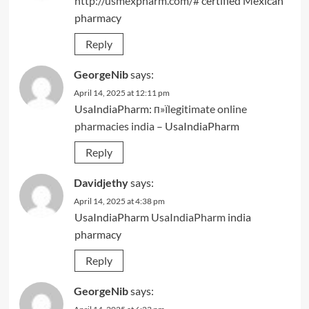
http://usmexpharm.com/#
certified Mexican
pharmacy
Reply
GeorgeNib
says:
April 14, 2025 at 12:11 pm
UsaIndiaPharm:
п»їlegitimate online
pharmacies india
– UsaIndiaPharm
Reply
Davidjethy
says:
April 14, 2025 at 4:38 pm
UsaIndiaPharm
UsaIndiaPharm
india
pharmacy
Reply
GeorgeNib
says: