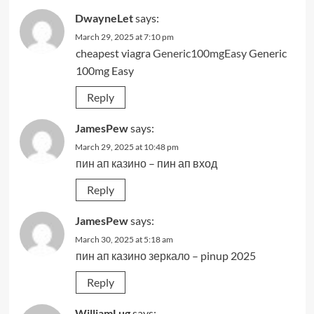
DwayneLet
says:
March 29, 2025 at 7:10 pm
cheapest viagra
Generic100mgEasy
Generic
100mg Easy
Reply
JamesPew
says:
March 29, 2025 at 10:48 pm
пин ап казино
– пин ап вход
Reply
JamesPew
says:
March 30, 2025 at 5:18 am
пин ап казино зеркало
– pinup 2025
Reply
WilliamLug
says: