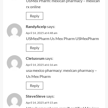
UsMex Pharm:
mexican pharmacy
– mexican
rx online
Reply
RandyAcelp
says:
April 14, 2025 at 4:48 am
USMexPharm
Us Mex Pharm
USMexPharm
Reply
Cletusvum
says:
April 14, 2025 at 6:16 am
usa mexico pharmacy:
mexican pharmacy
–
Us Mex Pharm
Reply
SteveSleve
says:
April 14, 2025 at 9:15 am