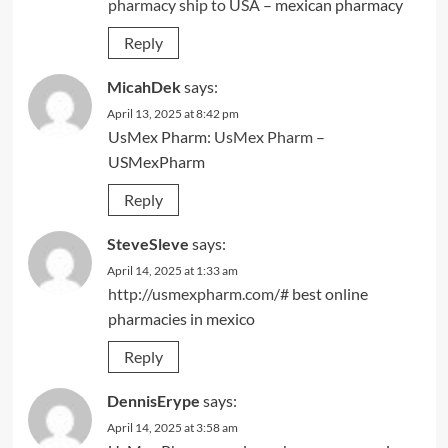
pharmacy ship to USA
– mexican pharmacy
Reply
MicahDek
says:
April 13, 2025 at 8:42 pm
UsMex Pharm:
UsMex Pharm
–
USMexPharm
Reply
SteveSleve
says:
April 14, 2025 at 1:33 am
http://usmexpharm.com/#
best online
pharmacies in mexico
Reply
DennisErype
says:
April 14, 2025 at 3:58 am