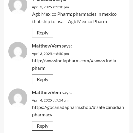
April 3, 2025 at 5:10 pm
Agb Mexico Pharm:
pharmacies in mexico
that ship to usa
– Agb Mexico Pharm
Reply
MatthewVem
says:
April 3, 2025 at 6:50 pm
http://wwwindiapharm.com/#
www india
pharm
Reply
MatthewVem
says:
April 4, 2025 at 7:54 am
https://gocanadapharm.shop/#
safe canadian
pharmacy
Reply