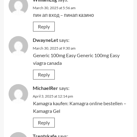
March 30, 2025 at 5:56 am
пин ап вход
– пинап казино
Reply
DwayneLet
says:
March 30, 2025 at 9:30 am
Generic 100mg Easy
Generic 100mg Easy
viagra canada
Reply
MichaelRer
says:
April 3, 2025 at 12:14 pm
Kamagra kaufen:
Kamagra online bestellen
–
Kamagra Gel
Reply
Trentskafe
says: