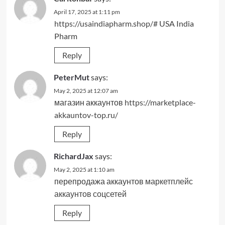
April 17, 2025 at 1:11 pm
https://usaindiapharm.shop/#
USA India
Pharm
Reply
PeterMut
says:
May 2, 2025 at 12:07 am
магазин аккаунтов
https://marketplace-
akkauntov-top.ru/
Reply
RichardJax
says:
May 2, 2025 at 1:10 am
перепродажа аккаунтов
маркетплейс
аккаунтов соцсетей
Reply