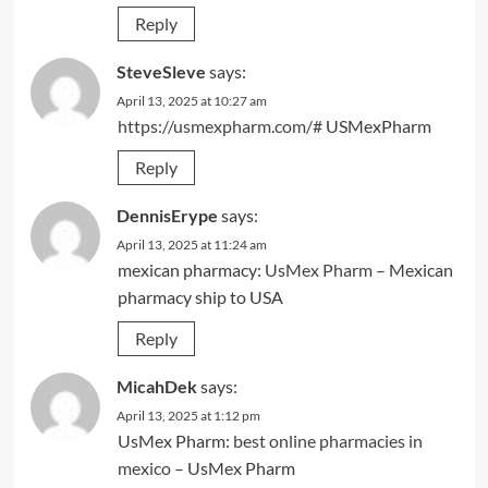
Reply
SteveSleve
says:
April 13, 2025 at 10:27 am
https://usmexpharm.com/#
USMexPharm
Reply
DennisErype
says:
April 13, 2025 at 11:24 am
mexican pharmacy:
UsMex Pharm
– Mexican
pharmacy ship to USA
Reply
MicahDek
says:
April 13, 2025 at 1:12 pm
UsMex Pharm:
best online pharmacies in
mexico
– UsMex Pharm