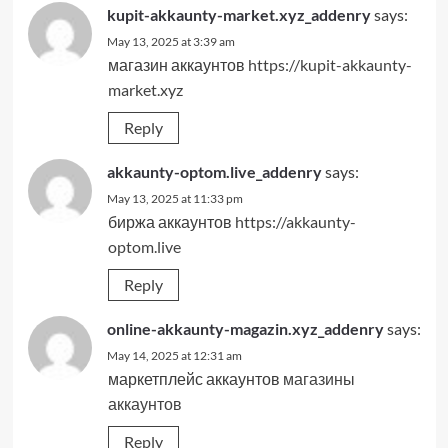
kupit-akkaunty-market.xyz_addenry
says:
May 13, 2025 at 3:39 am
магазин аккаунтов
https://kupit-akkaunty-
market.xyz
Reply
akkaunty-optom.live_addenry
says:
May 13, 2025 at 11:33 pm
биржа аккаунтов
https://akkaunty-
optom.live
Reply
online-akkaunty-magazin.xyz_addenry
says:
May 14, 2025 at 12:31 am
маркетплейс аккаунтов
магазины
аккаунтов
Reply