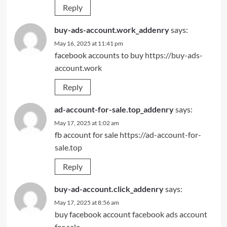
Reply
buy-ads-account.work_addenry
says:
May 16, 2025 at 11:41 pm
facebook accounts to buy
https://buy-ads-
account.work
Reply
ad-account-for-sale.top_addenry
says:
May 17, 2025 at 1:02 am
fb account for sale
https://ad-account-for-
sale.top
Reply
buy-ad-account.click_addenry
says:
May 17, 2025 at 8:56 am
buy facebook account
facebook ads account
for sale