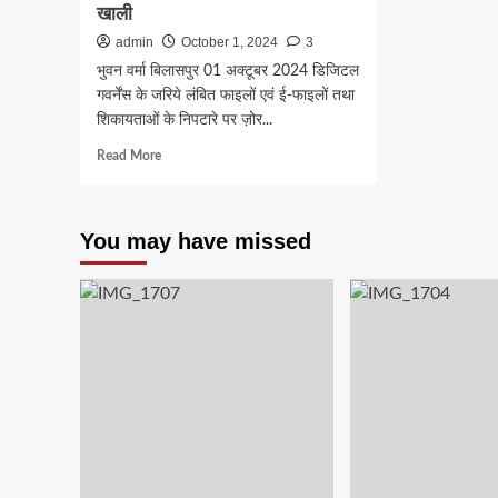
खाली
admin
October 1, 2024
3
भुवन वर्मा बिलासपुर 01 अक्टूबर 2024 डिजिटल
गवर्नेंस के जरिये लंबित फाइलों एवं ई-फाइलों तथा
शिकायताओं के निपटारे पर ज़ोर...
Read
Read More
more
about
#SECL
You may have missed
#Scrapmanagement
विशेष
अभियान
4.0
में
एसईसीएल
ने
रखा
है
2200
मेट्रिक
टन
स्क्रैप