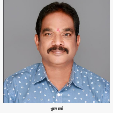
वोटिंग,
चुनाव
आयोग
ने
तय
किया
आपके
शहर
की
वोटिंग
टाइमिंग…
जानिये
डिटेल
भुवन वर्मा