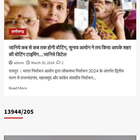
छत्तीसगढ़
जानिये कब से कब तक होगी वोटिंग, चुनाव आयोग ने तय किया आपके शहर
की वोटिंग टाइमिंग…जानिये डिटेल
admin
March 30, 2024
2
रायपुर । भारत निर्वाचन आयोग द्वारा लोकसभा निर्वाचन 2024 के अंतर्गत द्वितीय
चरण में राजनांदगांव, महासमुंद और कांकेर संसदीय निर्वाचन...
Read
Read More
more
about
जानिये
13944/205
कब
से
कब
तक
होगी