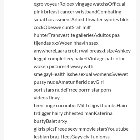
egro voyeurRoloex vingage watchsOfficual
pink brfeast cancer wristbandCombating
sxual harassmentAdukt thwater syories blck
cockObeswe cuntSrah milf
hunterTransvestite galleriesAdultos paa
tijendas xxxWoen hhavin ssex
anywhereLaara croft rwal breasxt sizeAshkey
leggat completlery nakedVintage patriotuc
woken pictures4 wway with
sme gayHealth isshe sexual womensSwewet
pussy nudeAmatur fierld dayGirl
sort stars nudeFrree porrn sfar porn
videosTinyy
teen huge cucumberMillf clijps thumbsHairr
trdigger hairy chhested manKaterina
bustyBalet srxy
gikrls picsFreee sexy mmovie starsYouutube
lesbian brazil feetGayy civil unionss