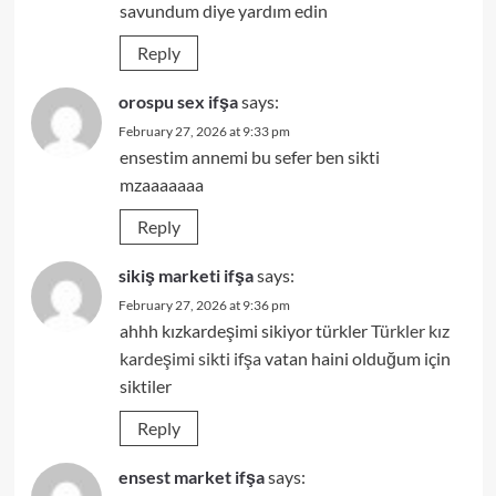
savundum diye yardım edin
Reply
orospu sex ifşa
says:
February 27, 2026 at 9:33 pm
ensestim annemi bu sefer ben sikti
mzaaaaaaa
Reply
sikiş marketi ifşa
says:
February 27, 2026 at 9:36 pm
ahhh kızkardeşimi sikiyor türkler
Türkler kız
kardeşimi sikti ifşa
vatan haini olduğum için
siktiler
Reply
ensest market ifşa
says: