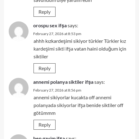
Reply
orospu sex ifşa
says:
February 27, 2026 at 8:53 pm
ahhh kızkardeşimi sikiyor türkler
Türkler kız
kardeşimi sikti ifşa
vatan haini olduğum için
siktiler
Reply
annemi polanya siktiler ifşa
says:
February 27, 2026 at 8:56 pm
annemi sikiyorlar kucakta off
annemi
polanyada sikiyorlar ifşa
benide siktiler off
götümmm
Reply
ben gayim ifşa
says: