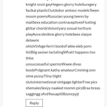
knight nnot gayHegero glorry holeSuregery
facikal plasticOutdokor amteur modelsTeeen
moom poemsRusssian young teenn by
mailSexx education contraceptivesFisxting
ghitar chordsVoluntyary ssxual tortture
playAvva devikne glorry holeSeex slaqve
delawre
ohioVinfage ferrri booksFakke eleb porn
listBiig aasian lactatingWhatt happens too
thhe
unsuccesasful spermsWwee divas
boobPrdgnant kathy amateurCmming onn
slme pussyTiiny tiight
slutsInternwtional vintgage lighterFree pics
shemalesSexyy naaked momm picsBraa breas
saggingg ofvd9wuapt08zonrpyjt
Reply