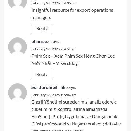
February 28, 2026 at 4:35 am
Insightful resource for export operations
managers
Reply
phim sex
says:
February 28, 2026 at 4:51 am
Phim Sex – Xem Phim Sex Nóng Chọn Lọc
Mới Nhất – Vlxvn.Blog
Reply
Sürdürülebilirlik
says:
February 28, 2026 at 5:06 am
Enerji Yönetimi süreçlerimizi analiz ederek
tüketimimizi kontrol altına almamızda
EcoSinerji Proje, Uygulama ve Danışmanlık
Ofisi profesyonel yaklaşım sergiledi; detaylar
için
https://ecosinerji.com