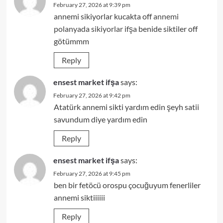
February 27, 2026 at 9:39 pm
annemi sikiyorlar kucakta off
annemi
polanyada sikiyorlar ifşa
benide siktiler off
götümmm
Reply
ensest market ifşa
says:
February 27, 2026 at 9:42 pm
Atatürk annemi sikti yardım edin şeyh satii
savundum diye yardım edin
Reply
ensest market ifşa
says:
February 27, 2026 at 9:45 pm
ben bir fetöcü orospu çocuğuyum fenerliler
annemi siktiiiiii
Reply