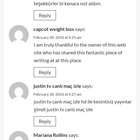
teşekkürler bi kenara not aldım.
Reply
capcut weight loss
says:
February 28, 2026 at 4:25 am
I am truly thankful to the owner of this web
site who has shared this fantastic piece of
writing at at this place.
Reply
justin tv canlı maç izle
says:
February 28, 2026 at 4:27 am
justin tv canlı maç izle hd ile kesintisiz yayınlar
şimdi justin tv canlı maç izle
Reply
Mariana Rollins
says: