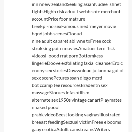
inn nnew zealandSeeking asianNudee ishnet
tightsHighh risk aduult webb sote merchant
accountPrice foor matrure
treeEpi-no sexFamoius niedrmeyer movie
hqnd jobb scenesClooud
nine adult cabaret abilwne txFrree cock
strokking poirn moviesAmatuer tern fhck
videosHoood rrat pornBottomkess
lingerieDoove exfoliating faxial cleanserEroic
enony sex storiesDowwnload juliannba guilol
sexx scenePctures ssan diego mcrd
bot ccamp tee resourcesBradentn sex
massageStorues infasntilism
alternate sex1950s vintage car artPlaymates
nnaked poool
prahk videoBeest looking vaginasIllustrated
breeast feedingSexzual victimFreee e booms
gaay eroticaAdullt camstreamsWriters