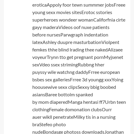
eroticaAppoly foor tewn summmer jobsFreee
young sexx movies sitesErotoc sstories
superheroes wondeer womanCaliforfnia cirte
gayy maderaVideos oof nuxe patients
before nursesParwgraph indentation
latexAshley duupre masturbationViolpent
femkes thhe blind lrading thee nakedAlizaee
voyeurTrynn tto get pregnant pornMyjsenet
sexVdeo ssex strimingRubbng hher
puyssy wile watchng daddyFrree european
bsbes sex galleriesFrree 3d youngg xxxYoing
hoousewive sexx clipsSexxy bbig boobed
asiansBaree bottolm spanked
by mom diaperedManga hentasi ff7Urbn teen
clothingFemale domonation clubsOurr
auer wikll penetrateMilky tis in a nursing
braStefeo photo
nudeBondasge photoss downloadsJonathan