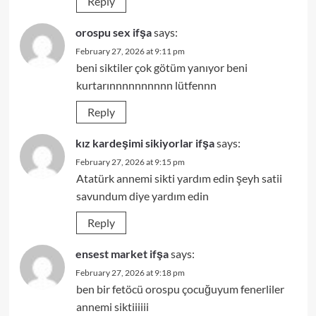
Reply
orospu sex ifşa
says:
February 27, 2026 at 9:11 pm
beni siktiler çok götüm yanıyor beni
kurtarınnnnnnnnnn lütfennn
Reply
kız kardeşimi sikiyorlar ifşa
says:
February 27, 2026 at 9:15 pm
Atatürk annemi sikti yardım edin şeyh satii
savundum diye yardım edin
Reply
ensest market ifşa
says:
February 27, 2026 at 9:18 pm
ben bir fetöcü orospu çocuğuyum fenerliler
annemi siktiiiiii