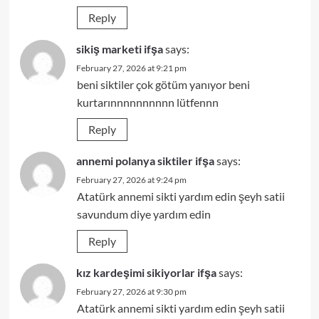
Reply
sikiş marketi ifşa
says:
February 27, 2026 at 9:21 pm
beni siktiler çok götüm yanıyor beni
kurtarınnnnnnnnnn lütfennn
Reply
annemi polanya siktiler ifşa
says:
February 27, 2026 at 9:24 pm
Atatürk annemi sikti yardım edin şeyh satii
savundum diye yardım edin
Reply
kız kardeşimi sikiyorlar ifşa
says:
February 27, 2026 at 9:30 pm
Atatürk annemi sikti yardım edin şeyh satii