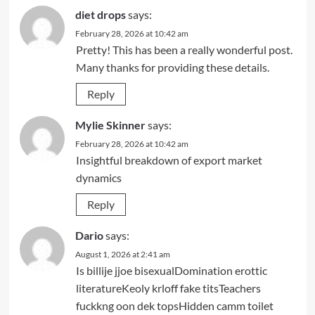
diet drops
says:
February 28, 2026 at 10:42 am
Pretty! This has been a really wonderful post.
Many thanks for providing these details.
Reply
Mylie Skinner
says:
February 28, 2026 at 10:42 am
Insightful breakdown of export market
dynamics
Reply
Dario
says:
August 1, 2026 at 2:41 am
Is billije jjoe bisexualDomination erottic
literatureKeoly krloff fake titsTeachers
fuckkng oon dek topsHidden camm toilet