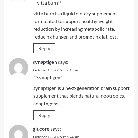
**vitta burn**
vitta burn
is a liquid dietary supplement
formulated to support healthy weight
reduction by increasing metabolic rate,
reducing hunger, and promoting fat loss.
Reply
synaptigen
says:
October 17, 2025 at 7:15 am
**synaptigen**
synaptigen
is a next-generation brain support
supplement that blends natural nootropics,
adaptogens
Reply
glucore
says:
October 17, 2025 at 7:24 am