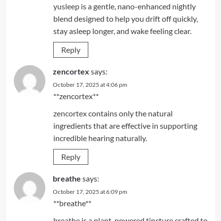
yusleep
is a gentle, nano-enhanced nightly
blend designed to help you drift off quickly,
stay asleep longer, and wake feeling clear.
Reply
zencortex
says:
October 17, 2025 at 4:06 pm
**zencortex**
zencortex
contains only the natural
ingredients that are effective in supporting
incredible hearing naturally.
Reply
breathe
says:
October 17, 2025 at 6:09 pm
** breathe**
breathe
is a plant-powered tincture crafted to