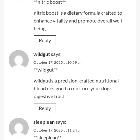
**nitric boost**
nitric boost
is a dietary formula crafted to
enhance vitality and promote overall well-
being.
Reply
wildgut
says:
October 17, 2025 at 10:59 am
** wildgut**
wildgut
is a precision-crafted nutritional
blend designed to nurture your dog’s
digestive tract.
Reply
sleeplean
says:
October 17, 2025 at 11:24 am
** sleeplean**