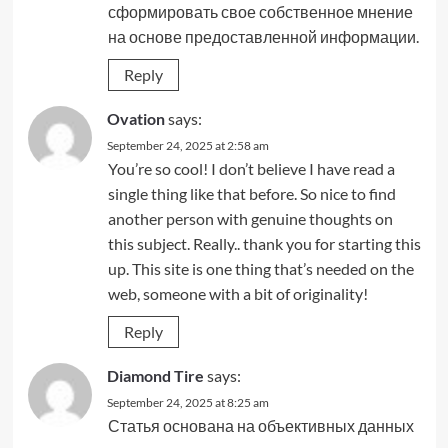
сформировать свое собственное мнение
на основе предоставленной информации.
Reply
Ovation
says:
September 24, 2025 at 2:58 am
You’re so cool! I don’t believe I have read a
single thing like that before. So nice to find
another person with genuine thoughts on
this subject. Really.. thank you for starting this
up. This site is one thing that’s needed on the
web, someone with a bit of originality!
Reply
Diamond Tire
says:
September 24, 2025 at 8:25 am
Статья основана на объективных данных