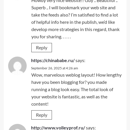
Howdy very nice website!! Guy .. Beautiful ..
Superb .. I will bookmark your web site and
take the feeds also? I’m satisfied to find a lot
of helpful info here in the publish, we’d like
develop more strategies in this regard, thank
you for sharing. . . . . .
Reply
https://chinababe.ru/
says:
September 26, 2025 at 4:26 am
Wow, marvelous weblog layout! How lengthy
have you been blogging for? you made
running a blog look easy. The total look of
your website is fantastic, as well as the
content!
Reply
http://www.volleyprof.ru/
says: