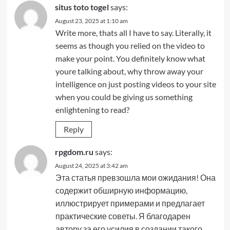
situs toto togel
says:
August 23, 2025 at 1:10 am
Write more, thats all I have to say. Literally, it
seems as though you relied on the video to
make your point. You definitely know what
youre talking about, why throw away your
intelligence on just posting videos to your site
when you could be giving us something
enlightening to read?
Reply
rpgdom.ru
says:
August 24, 2025 at 3:42 am
Эта статья превзошла мои ожидания! Она
содержит обширную информацию,
иллюстрирует примерами и предлагает
практические советы. Я благодарен
автору за его усилия в создании такого