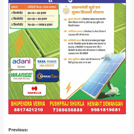
Post
Previous: