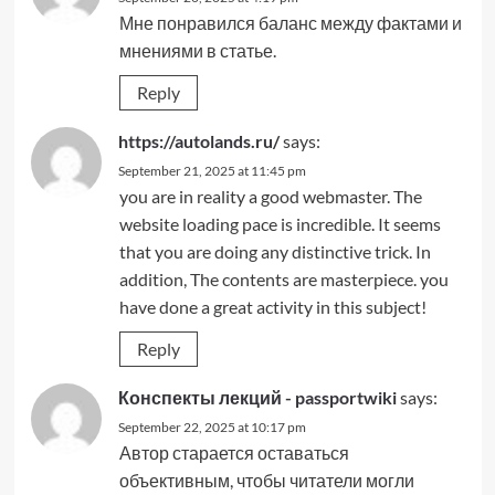
Мне понравился баланс между фактами и
мнениями в статье.
Reply
https://autolands.ru/
says:
September 21, 2025 at 11:45 pm
you are in reality a good webmaster. The
website loading pace is incredible. It seems
that you are doing any distinctive trick. In
addition, The contents are masterpiece. you
have done a great activity in this subject!
Reply
Конспекты лекций - passportwiki
says:
September 22, 2025 at 10:17 pm
Автор старается оставаться
объективным, чтобы читатели могли