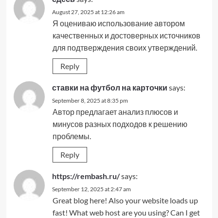
August 27, 2025 at 12:26 am
Я оцениваю использование автором
качественных и достоверных источников
для подтверждения своих утверждений.
Reply
ставки на футбол на карточки
says:
September 8, 2025 at 8:35 pm
Автор предлагает анализ плюсов и
минусов разных подходов к решению
проблемы.
Reply
https://rembash.ru/
says:
September 12, 2025 at 2:47 am
Great blog here! Also your website loads up
fast! What web host are you using? Can I get