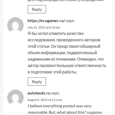
Reply
https://ecogamer.ru/
says:
July 22, 2025 at 6:33 pm
Я бы хотел отметить качество
исследования, проведенного автором
этой статьи. Он представил обширный
объем информации, подкрепленный
надежными источниками. Очевидно, что
автор проявил большую ответственность
в подготовке этой работы.
Reply
autolands.ru
says:
August 2, 2025 at 1:21 pm
I believe everything posted was very
reasonable. But, what about this? suppose