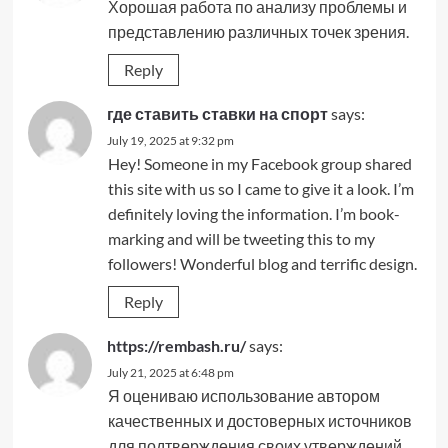
Хорошая работа по анализу проблемы и
представлению различных точек зрения.
Reply
где ставить ставки на спорт
says:
July 19, 2025 at 9:32 pm
Hey! Someone in my Facebook group shared
this site with us so I came to give it a look. I’m
definitely loving the information. I’m book-
marking and will be tweeting this to my
followers! Wonderful blog and terrific design.
Reply
https://rembash.ru/
says:
July 21, 2025 at 6:48 pm
Я оцениваю использование автором
качественных и достоверных источников
для подтверждения своих утверждений.