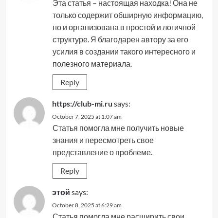
Эта статья – настоящая находка! Она не
только содержит обширную информацию,
но и организована в простой и логичной
структуре. Я благодарен автору за его
усилия в создании такого интересного и
полезного материала.
Reply
https://club-mi.ru
says:
October 7, 2025 at 1:07 am
Статья помогла мне получить новые
знания и пересмотреть свое
представление о проблеме.
Reply
этой
says:
October 8, 2025 at 6:29 am
Статья помогла мне расширить свои