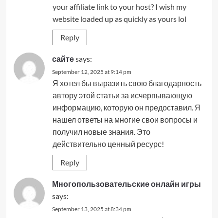
your affiliate link to your host? I wish my
website loaded up as quickly as yours lol
Reply
сайте
says:
September 12, 2025 at 9:14 pm
Я хотел бы выразить свою благодарность
автору этой статьи за исчерпывающую
информацию, которую он предоставил. Я
нашел ответы на многие свои вопросы и
получил новые знания. Это
действительно ценный ресурс!
Reply
Многопользовательские онлайн игры
says:
September 13, 2025 at 8:34 pm