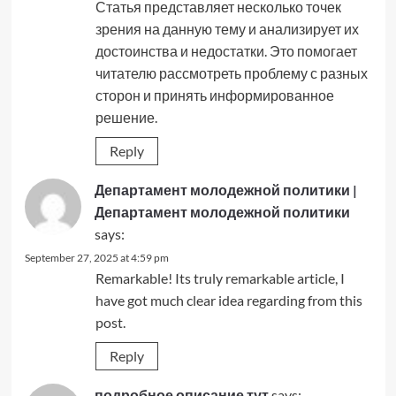
Статья представляет несколько точек
зрения на данную тему и анализирует их
достоинства и недостатки. Это помогает
читателю рассмотреть проблему с разных
сторон и принять информированное
решение.
Reply
Департамент молодежной политики |
Департамент молодежной политики
says:
September 27, 2025 at 4:59 pm
Remarkable! Its truly remarkable article, I
have got much clear idea regarding from this
post.
Reply
подробное описание тут
says: