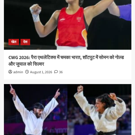
खेल
देश
CWG 2026: पैरा एथलेटिक्स में चमका भारत, शॉटपुट में सोमन को गोल्ड
और जुयाल को सिल्वर
admin
August 1, 2026
36