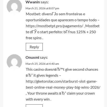
Wwanin
says:
March 21, 2026 at 8:07 pm
Mostbet: diversГЈo sem fronteiras e
oportunidades que aparecem o tempo todo –
https://mostbetpt.pro/pagamento/
, Mostbet
te dГЎ o start perfeito: bГґnus 125% + 250
free spins .
Reply
Onuxml
says:
March 25, 2026 at 4:40 am
This casino doesnвЂ™t give second chances
вЂ” it gives legends –
http://gketorolac.com/starburst-slot-game-
best-online-real-money-play-big-wins-2026/
, Your throne awaits вЂ” claim your crown
with every win .