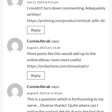
July 21, 2025 at 9:21 pm
I couldn’t turn down commenting. Adequately
written!
https://prohnrg.com/product/orlistat-pills-di/
Reply
ConnieAbrak
says:
August 6, 2025 at 1:16 am
More posts like this would add up to the
online elbow-room more useful.
https://ondactone.com/simvastatin/
Reply
ConnieAbrak
says:
August 8, 2025 at 11:43 pm
This is a question which is forthcoming to my
verve… Diverse thanks! Quite where can I
notice the contact details due to the fact that