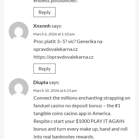
endless possibilities!
Reply
Xnxnnh
says:
March 6, 2026 at 1:10 pm
Proc platit 3–5? vic? Generika na
opravdovalekarna.cz
https://opravdovalekarna.cz
Reply
Diupta
says:
March 10, 2026 at 6:23 pm
Connect the millions enchanting strapping on
fanduel casino no deposit bonus
– the #1
tangible coins casino app in America.
Respite c start your $1000 PLAY IT AGAIN
bonus and turn every make up, hand and roll
into real banknotes rewards.