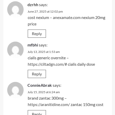
dzrhh
says:
June 27, 2025 at 12:02 pm
cost nexium –
anexamate.com
nexium 20mg
price
Reply
mfbhi
says:
July 13, 2025 at 1:53 am
cialis generic overnite –
https://ciltadgn.com/#
cialis daily dose
Reply
ConnieAbrak
says:
July 15, 2025 at 6:24 am
brand zantac 300mg –
https://aranitidine.com/
zantac 150mg cost
Reply