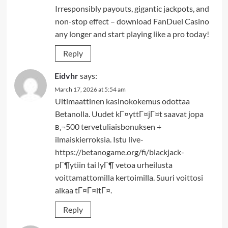
Irresponsibly payouts, gigantic jackpots, and
non-stop effect – download FanDuel Casino
any longer and start playing like a pro today!
Reply
Eidvhr
says:
March 17, 2026 at 5:54 am
Ultimaattinen kasinokokemus odottaa
Betanolla. Uudet kГ¤yttГ¤jГ¤t saavat jopa
в‚¬500 tervetuliaisbonuksen +
ilmaiskierroksia. Istu live-
https://betanogame.org/fi/blackjack-
pГ¶ytiin tai lyГ¶ vetoa urheilusta
voittamattomilla kertoimilla. Suuri voittosi
alkaa tГ¤Г¤ltГ¤.
Reply