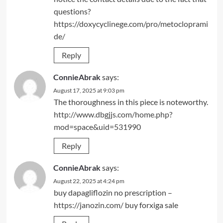
questions?
https://doxycyclinege.com/pro/metocloprami
de/
Reply
ConnieAbrak
says:
August 17, 2025 at 9:03 pm
The thoroughness in this piece is noteworthy.
http://www.dbgjjs.com/home.php?
mod=space&uid=531990
Reply
ConnieAbrak
says:
August 22, 2025 at 4:24 pm
buy dapagliflozin no prescription –
https://janozin.com/
buy forxiga sale