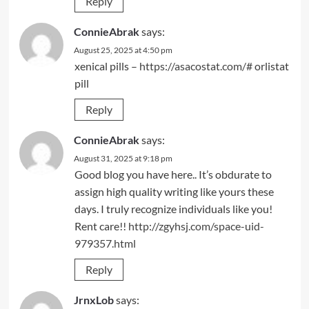
Reply
ConnieAbrak
says:
August 25, 2025 at 4:50 pm
xenical pills –
https://asacostat.com/#
orlistat
pill
Reply
ConnieAbrak
says:
August 31, 2025 at 9:18 pm
Good blog you have here.. It’s obdurate to
assign high quality writing like yours these
days. I truly recognize individuals like you!
Rent care!!
http://zgyhsj.com/space-uid-
979357.html
Reply
JrnxLob
says: