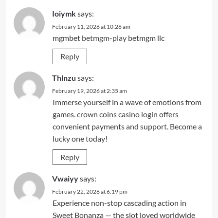
Ioiymk
says:
February 11, 2026 at 10:26 am
mgmbet
betmgm-play
betmgm llc
Reply
Thlnzu
says:
February 19, 2026 at 2:35 am
Immerse yourself in a wave of emotions from
games.
crown coins casino login
offers
convenient payments and support. Become a
lucky one today!
Reply
Vwaiyy
says:
February 22, 2026 at 6:19 pm
Experience non-stop cascading action in
Sweet Bonanza — the slot loved worldwide