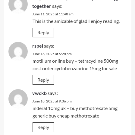
together
says:
June 11, 2025 at 11:48 am
This is the amicable of glad I enjoy reading.
Reply
rspei
says:
June 16, 2025 at 6:28 pm
motilium online buy –
tetracycline 500mg
cost
order cyclobenzaprine 15mg for sale
Reply
vwckb
says:
June 18, 2025 at 9:36 pm
inderal 10mg uk –
buy methotrexate 5mg
generic
buy cheap methotrexate
Reply