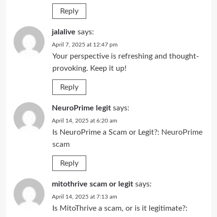
Reply
jalalive
says:
April 7, 2025 at 12:47 pm
Your perspective is refreshing and thought-
provoking. Keep it up!
Reply
NeuroPrime legit
says:
April 14, 2025 at 6:20 am
Is NeuroPrime a Scam or Legit?:
NeuroPrime
scam
Reply
mitothrive scam or legit
says:
April 14, 2025 at 7:13 am
Is MitoThrive a scam, or is it legitimate?: