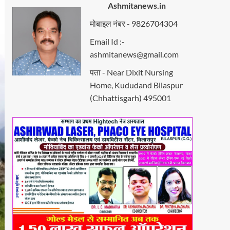
Ashmitanews.in
मोबाइल नंबर - 9826704304
Email Id :-
ashmitanews@gmail.com
पता - Near Dixit Nursing
Home, Kududand Bilaspur
(Chhattisgarh) 495001