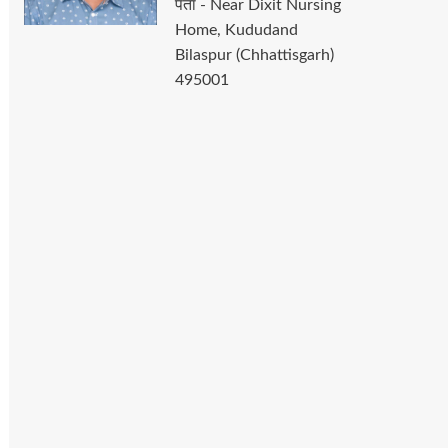
पता - Near Dixit Nursing
Home, Kududand
Bilaspur (Chhattisgarh)
495001