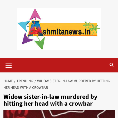
Skip
to
content
Primary
Menu
HOME
TRENDING
WIDOW SISTER-IN-LAW MURDERED BY HITTING
HER HEAD WITH A CROWBAR
Widow sister-in-law murdered by
hitting her head with a crowbar