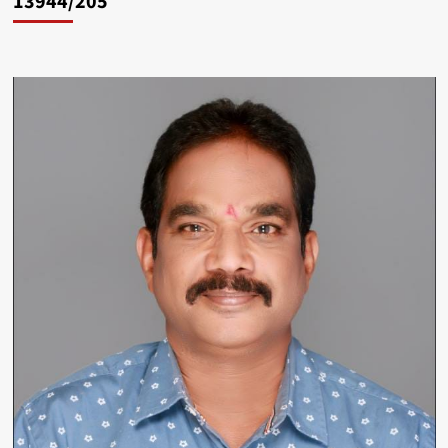
13944/205
के
सिर
पर
सब्बल
मारकर
की
हत्या,
दो
बच्चे
हुए
अनाथ,
जानें
क्या
है
वजह…