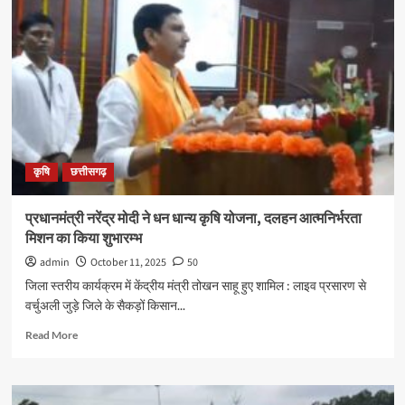
स्तरीय
महिला
खेलकूद
प्रतियोगिता
में
द्रोणा
पब्लिक
स्कूल
की
छात्राओं
कृषि
छत्तीसगढ़
का
उत्कृष्ट
प्रदर्शन
प्रधानमंत्री नरेंद्र मोदी ने धन धान्य कृषि योजना, दलहन आत्मनिर्भरता
मिशन का किया शुभारम्भ
admin
October 11, 2025
50
जिला स्तरीय कार्यक्रम में केंद्रीय मंत्री तोखन साहू हुए शामिल : लाइव प्रसारण से
वर्चुअली जुड़े जिले के सैकड़ों किसान...
Read
Read More
more
about
प्रधानमंत्री
नरेंद्र