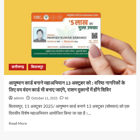
ने
विशेष
अभियान
5.0
के
तहत
37
लाख
वर्ग
फुट
से
छत्तीसगढ़
बिलासपुर
अधिक
क्षेत्र
को
आयुष्मान कार्ड बनाने महाअभियान 13 अक्टूबर को : वरिष्ठ नागरिकों के
मुक्त
लिए वय वंदन कार्ड भी बनाए जाएंगे, राशन दुकानों में होंगे शिविर
करने
का
admin
October 11, 2025
40
लक्ष्य
बिलासपुर, 11 अक्टूबर 2025/ आयुष्मान कार्ड बनाने 13 अक्टूबर (सोमवार) को एक
निर्धारित
दिवसीय विशेष महाअभियान आयोजित किया जा रहा है।...
किया
Read
Read More
more
about