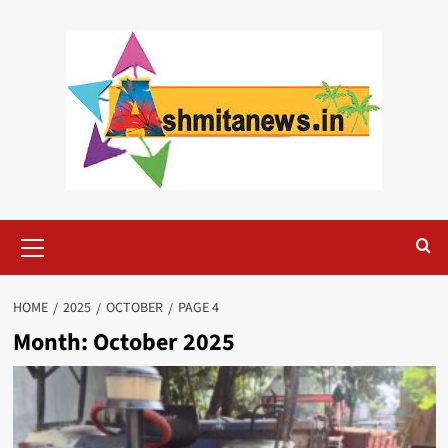
Skip
to
content
Primary
Menu
HOME
2025
OCTOBER
PAGE 4
Month:
October 2025