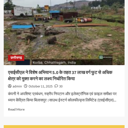
मोदी
ने
धन
धान्य
कृषि
योजना,
दलहन
आत्मनिर्भरता
मिशन
का
छत्तीसगढ़
किया
शुभारम्भ
एसईसीएल ने विशेष अभियान 5.0 के तहत 37 लाख वर्ग फुट से अधिक
क्षेत्र को मुक्त करने का लक्ष्य निर्धारित किया
admin
October 11, 2025
30
कंपनी ने अपशिष्ट प्रबंधन, स्क्रैप निपटान और इलेक्ट्रॉनिक एवं फ़ाइल समीक्षा पर
ध्यान केंद्रित किया बिलासपुर।साउथ ईस्टर्न कोलफील्ड्स लिमिटेड (एसईसीएल)...
Read
Read More
more
about
एसईसीएल