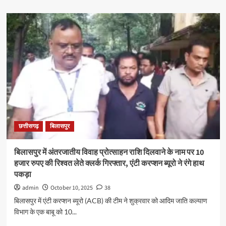
about
विश्व
मानसिक
स्वास्थ्य
दिवस
:
राज्य
मानसिक
अस्पताल
सेंदरी
में
संगोष्ठी
का
छत्तीसगढ़
बिलासपुर
आयोजन
बिलासपुर में अंतरजातीय विवाह प्रोत्साहन राशि दिलवाने के नाम पर 10
हजार रुपए की रिश्वत लेते क्लर्क गिरफ्तार, एंटी करप्शन ब्यूरो ने रंगे हाथ
पकड़ा
admin
October 10, 2025
38
बिलासपुर में एंटी करप्शन ब्यूरो (ACB) की टीम ने शुक्रवार को आदिम जाति कल्याण
विभाग के एक बाबू को 10...