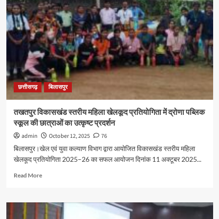
केंद्र
के
25वीं
स्थापना
दिवस
के
रजत
जयंती
महोत्सव
छत्तीसगढ़
बिलासपुर
पर
महिलाओं
ने
तखतपुर विकासखंड स्तरीय महिला खेलकूद प्रतियोगिता में द्रोणा पब्लिक
छत्तीसगढ़ी
स्कूल की छात्राओं का उत्कृष्ट प्रदर्शन
लोक
सांस्कृतिक
admin
October 12, 2025
76
नृत्य,
बिलासपुर।खेल एवं युवा कल्याण विभाग द्वारा आयोजित विकासखंड स्तरीय महिला
गीत-
खेलकूद प्रतियोगिता 2025–26 का सफल आयोजन दिनांक 11 अक्टूबर 2025...
संगीत
की
Read
Read More
दी
more
प्रस्तुति
about
तखतपुर
विकासखंड