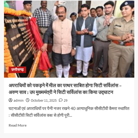
आयुष्मान
कार्ड
बनाने
महाअभियान
13
अक्टूबर
को
:
वरिष्ठ
नागरिकों
के
लिए
छत्तीसगढ़
वय
वंदन
कार्ड
अपराधियों को पकड़ने में मील का पत्थर साबित होगा सिटी सर्विलांस –
भी
अरुण साव : उप मुख्यमंत्री ने सिटी सर्विलांस का किया उद्घाटन
बनाए
जाएंगे,
admin
October 11, 2025
29
राशन
घटनाओं एवं अपराधियों पर पैनी नजर रखने 40 अत्याधुनिक सीसीटीवी कैमरा स्थापित
दुकानों
: सीसीटीवी सिटी सर्विलांस कक्ष से होगी पूरी...
में
होंगे
Read
Read More
शिविर
more
about