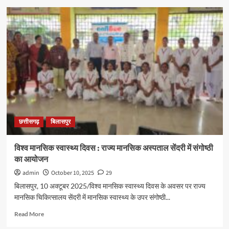
अपराधियों
को
पकड़ने
में
मील
का
पत्थर
साबित
होगा
सिटी
सर्विलांस
–
छत्तीसगढ़
बिलासपुर
अरुण
साव
:
विश्व मानसिक स्वास्थ्य दिवस : राज्य मानसिक अस्पताल सेंदरी में संगोष्ठी
उप
का आयोजन
मुख्यमंत्री
ने
admin
October 10, 2025
29
सिटी
बिलासपुर, 10 अक्टूबर 2025/विश्व मानसिक स्वास्थ्य दिवस के अवसर पर राज्य
सर्विलांस
मानसिक चिकित्सालय सेंदरी में मानसिक स्वास्थ्य के उपर संगोष्ठी...
का
किया
Read
Read More
उद्घाटन
more