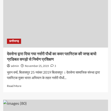
को
लेकर
संसद
परिसर
में
जमकर
बरसी
कोरबा
छत्तीसगढ़
सांसद
ज्योत्सना,
छाया
देवसेना द्वारा दिया गया नर्सरी पौधों का कवर प्लास्टिक की जगह बायो
सहित
ग्रडिबल कपड़ो से निर्माण प्रशिक्षण
सांसदगण
admin
November 25, 2019
3
भुवन वर्मा, बिलासपुर 25 नवंबर 2019 बिलासपुर । देवसेना सामाजिक संस्था द्वारा
प्लास्टिक मुक्त भारत अभियान के तहत नर्सरी पौधों...
Read
Read More
more
about
देवसेना
द्वारा
दिया