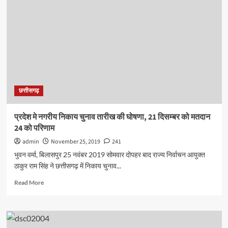
गया
नर्सरी
पौधों
का
कवर
प्लास्टिक
की
जगह
बायो
छत्तीसगढ़
ग्रडिबल
कपड़ो
से
प्रदेश मे नगरीय निकाय चुनाव तारीख की घोषणा, 21 दिसम्बर को मतदान
निर्माण
24 को परिणाम
प्रशिक्षण
admin
November 25, 2019
241
भुवन वर्मा, बिलासपुर 25 नवंबर 2019 सोमवार दोपहर बाद राज्य निर्वाचन आयुक्त
ठाकुर राम सिंह ने छत्तीसगढ़ में निकाय चुनाव...
Read
Read More
more
about
प्रदेश
मे