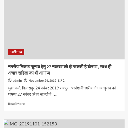
मंडल
से
मिले
बिलासपुर
हवाई
सेवा
जन
संघर्ष
समिति
छत्तीसगढ़
के
सदस्य
दिये
नगरीय निकाय चुनाव हेतु 27 नवम्बर को हो सकती है घोषणा, साथ ही
आश्वासन
अचार सहिता का भी आगाज
admin
November 24, 2019
2
भुवन वर्मा, बिलासपुर 24 नवंबर 2019 रायपुर– प्रदेश में नगरीय निकाय चुनाव की
घोषणा 27 नवंबर को हो सकती है।...
Read
Read More
more
about
नगरीय
निकाय