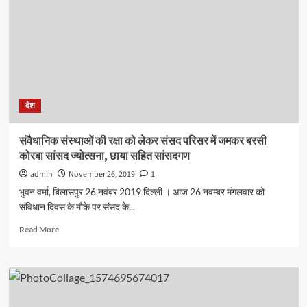
प्रस्तुति
”लोरिक-
चंदा”
पहली
छत्तीसगढ़ी
पीरियड
फ़िल्म,
29
देश
नवम्बर
को
होगी
संवैधानिक संस्थाओं की रक्षा को लेकर संसद परिसर में जमकर बरसी
रिलीज़
कोरबा सांसद ज्योत्सना, छाया सहित सांसदगण
admin
November 26, 2019
1
भुवन वर्मा, बिलासपुर 26 नवंबर 2019 दिल्ली । आज 26 नवम्बर मंगलवार को
संविधान दिवस के मौके पर संसद के...
Read
Read More
more
about
संवैधानिक
संस्थाओं
की
रक्षा