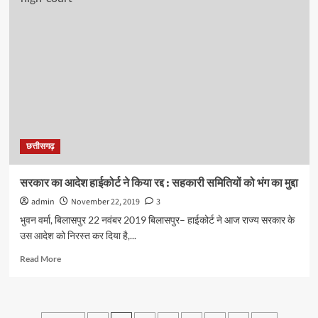
सरपंच
को
चुनेगी
जनता,
पांचवी
पास
होना
अनिवार्य
नही,
रायगढ़
छत्तीसगढ़
में
नया
विश्वविद्यालय
सरकार का आदेश हाईकोर्ट ने किया रद्द : सहकारी समितियों को भंग का मुद्दा
शीघ्र
admin
November 22, 2019
3
खुलेगा
:
भुवन वर्मा, बिलासपुर 22 नवंबर 2019 बिलासपुर– हाईकोर्ट ने आज राज्य सरकार के
भुपेश
उस आदेश को निरस्त कर दिया है,...
केबिनेट
का
Read
Read More
अहम
more
फैसला
about
सरकार
का