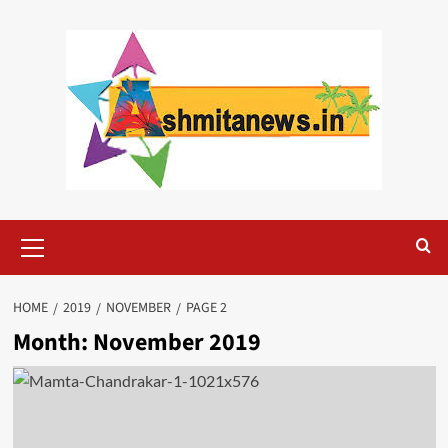
Skip
to
content
Primary
Menu
HOME
2019
NOVEMBER
PAGE 2
Month:
November 2019