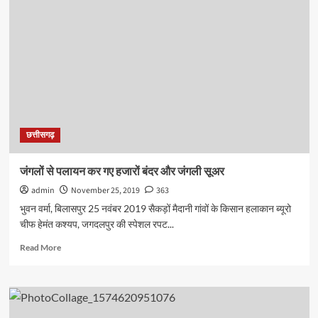
नगरीय
निकाय
चुनाव
तारीख
की
घोषणा,
21
दिसम्बर
को
मतदान
छत्तीसगढ़
24
को
परिणाम
जंगलों से पलायन कर गए हजारों बंदर और जंगली सूअर
admin
November 25, 2019
363
भुवन वर्मा, बिलासपुर 25 नवंबर 2019 सैकड़ों मैदानी गांवों के किसान हलाकान ब्यूरो
चीफ हेमंत कश्यप, जगदलपुर की स्पेशल रपट...
Read
Read More
more
about
जंगलों
से
पलायन