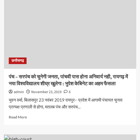
चुनाव
हेतु
27
नवम्बर
को
हो
सकती
है
घोषणा,
साथ
छत्तीसगढ़
ही
अचार
सहिता
पंच – सरपंच को चुनेगी जनता, पांचवी पास होना अनिवार्य नही, रायगढ़ में
का
नया विश्वविद्यालय शीघ्र खुलेगा : भुपेश केबिनेट का अहम फैसला
भी
आगाज
admin
November 23, 2019
6
भुवन वर्मा, बिलासपुर 23 नवंबर 2019 रायपुर– प्रदेश में आगामी पंचायत चुनाव
प्रत्यक्ष प्रणाली से होगा, मतलब पंच और सरपंच...
Read
Read More
more
about
पंच
–