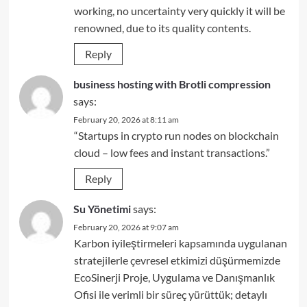
working, no uncertainty very quickly it will be
renowned, due to its quality contents.
Reply
business hosting with Brotli compression
says:
February 20, 2026 at 8:11 am
“Startups in crypto run nodes on blockchain
cloud – low fees and instant transactions.”
Reply
Su Yönetimi
says:
February 20, 2026 at 9:07 am
Karbon iyileştirmeleri kapsamında uygulanan
stratejilerle çevresel etkimizi düşürmemizde
EcoSinerji Proje, Uygulama ve Danışmanlık
Ofisi ile verimli bir süreç yürüttük; detaylı