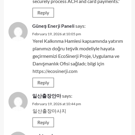
securely process ACH and card payments.”
Reply
Güneş Enerji Paneli
says:
February 19, 2026 at 10:05 pm
Yerel Kalkınma Hamlesi kapsamında yatırım
planımızı doğru teşvik modeliyle hayata
geçirmemizi EcoSinerji Proje, Uygulama ve
Danışmanlık Ofisi sağladı; bilgi için
https://ecosinerji.com
Reply
일산출장안마
says:
February 19, 2026 at 10:44 pm
일산출장마사지
Reply