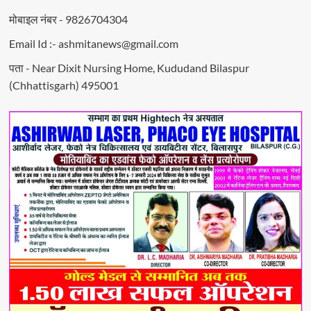
मोबाइल नंबर - 9826704304
Email Id :- ashmitanews@gmail.com
पता - Near Dixit Nursing Home, Kududand Bilaspur
(Chhattisgarh) 495001