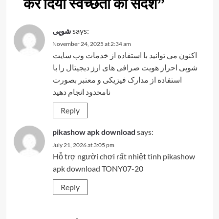
कर दिया स्वच्छता का संदेश
”
شوپی
says:
November 24, 2025 at 2:34 am
اکنون می توانید با استفاده از خدمات وب سایت
شوپی
احراز هویت صرافی های ارز دیجیتال
را با
استفاده از مدارک فیزیکی و معتبر بصورت
نامحدود انجام دهید
Reply
pikashow apk download
says:
July 21, 2026 at 3:05 pm
Hỗ trợ người chơi rất nhiệt tình pikashow
apk download TONY07-20
Reply