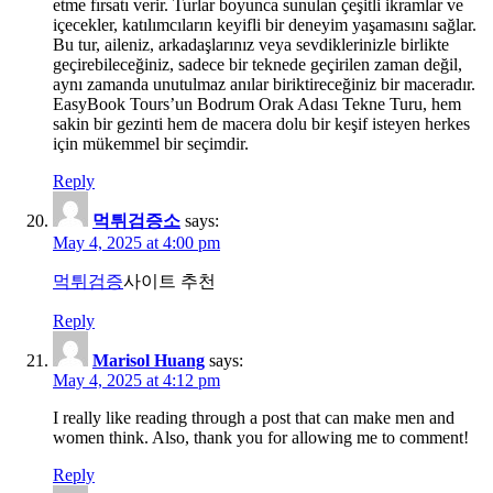
etme fırsatı verir. Turlar boyunca sunulan çeşitli ikramlar ve
içecekler, katılımcıların keyifli bir deneyim yaşamasını sağlar.
Bu tur, aileniz, arkadaşlarınız veya sevdiklerinizle birlikte
geçirebileceğiniz, sadece bir teknede geçirilen zaman değil,
aynı zamanda unutulmaz anılar biriktireceğiniz bir maceradır.
EasyBook Tours’un Bodrum Orak Adası Tekne Turu, hem
sakin bir gezinti hem de macera dolu bir keşif isteyen herkes
için mükemmel bir seçimdir.
Reply
먹튀검증소
says:
May 4, 2025 at 4:00 pm
먹튀검증
사이트 추천
Reply
Marisol Huang
says:
May 4, 2025 at 4:12 pm
I really like reading through a post that can make men and
women think. Also, thank you for allowing me to comment!
Reply