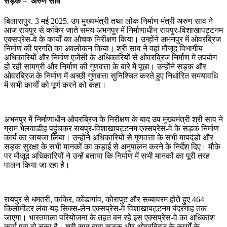
सड़क – अरुण साव
बिलासपुर. 3 मई 2025. उप मुख्यमंत्री तथा लोक निर्माण मंत्री अरुण साव ने
आज रायपुर से कांकेर जाते समय अभनपुर में निर्माणाधीन रायपुर-विशाखापट्टनम
एक्सप्रेस-वे के कार्यों का औचक निरीक्षण किया। उन्होंने अभनपुर में ओवरब्रिज
निर्माण की प्रगति का अवलोकन किया। श्री साव ने वहां मौजूद विभागीय
अधिकारियों और निर्माण एजेंसी के अधिकारियों से ओवरब्रिज निर्माण में उपयोग
हो रही सामग्री और निर्माण की गुणवत्ता के बारे में पूछा। उन्होंने सड़क और
ओवरब्रिज के निर्माण में अच्छी गुणवत्ता सुनिश्चित करते हुए निर्धारित समयावधि
में सभी कार्यों को पूर्ण करने को कहा।
अभनपुर में निर्माणाधीन ओवरब्रिज के निरीक्षण के बाद उप मुख्यमंत्री श्री साव ने
ग्राम भेलवाडीह पहुंचकर रायपुर-विशाखापट्टनम एक्सप्रेस-वे के सड़क निर्माण
कार्य का जायजा लिया। उन्होंने अधिकारियों से गुणवत्ता के सभी मापदंडों और
सड़क सुरक्षा के सभी मानकों का कड़ाई से अनुपालन करने के निर्देश दिए। मौके
पर मौजूद अधिकारियों ने उन्हें बताया कि निर्माण में सभी मानकों का पूरी तरह
पालन किया जा रहा है।
रायपुर से धमतरी, कांकेर, कोंडागांव, कोरापुट और सब्बावरम होते हुए 464
किलोमीटर लंबा यह सिक्स-लेन एक्सप्रेस-वे विशाखापट्टनम बंदरगाह तक
जाएगा। भारतमाला परियोजना के तहत बन रहे इस एक्सप्रेस-वे का अधिकांश
कार्य पूरा हो चुका है। श्री साव द्वारा सड़क और ओवरब्रिज के कार्यों के