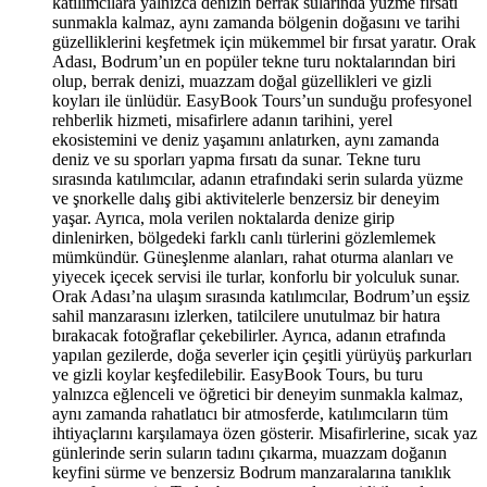
katılımcılara yalnızca denizin berrak sularında yüzme fırsatı
sunmakla kalmaz, aynı zamanda bölgenin doğasını ve tarihi
güzelliklerini keşfetmek için mükemmel bir fırsat yaratır. Orak
Adası, Bodrum’un en popüler tekne turu noktalarından biri
olup, berrak denizi, muazzam doğal güzellikleri ve gizli
koyları ile ünlüdür. EasyBook Tours’un sunduğu profesyonel
rehberlik hizmeti, misafirlere adanın tarihini, yerel
ekosistemini ve deniz yaşamını anlatırken, aynı zamanda
deniz ve su sporları yapma fırsatı da sunar. Tekne turu
sırasında katılımcılar, adanın etrafındaki serin sularda yüzme
ve şnorkelle dalış gibi aktivitelerle benzersiz bir deneyim
yaşar. Ayrıca, mola verilen noktalarda denize girip
dinlenirken, bölgedeki farklı canlı türlerini gözlemlemek
mümkündür. Güneşlenme alanları, rahat oturma alanları ve
yiyecek içecek servisi ile turlar, konforlu bir yolculuk sunar.
Orak Adası’na ulaşım sırasında katılımcılar, Bodrum’un eşsiz
sahil manzarasını izlerken, tatilcilere unutulmaz bir hatıra
bırakacak fotoğraflar çekebilirler. Ayrıca, adanın etrafında
yapılan gezilerde, doğa severler için çeşitli yürüyüş parkurları
ve gizli koylar keşfedilebilir. EasyBook Tours, bu turu
yalnızca eğlenceli ve öğretici bir deneyim sunmakla kalmaz,
aynı zamanda rahatlatıcı bir atmosferde, katılımcıların tüm
ihtiyaçlarını karşılamaya özen gösterir. Misafirlerine, sıcak yaz
günlerinde serin suların tadını çıkarma, muazzam doğanın
keyfini sürme ve benzersiz Bodrum manzaralarına tanıklık