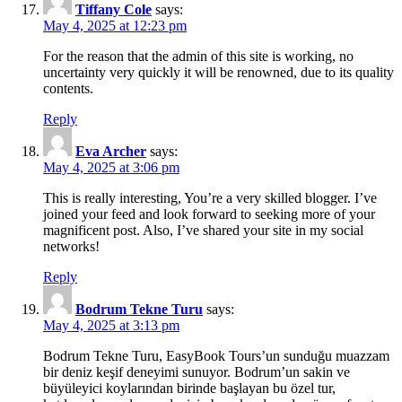
Tiffany Cole
says:
May 4, 2025 at 12:23 pm
For the reason that the admin of this site is working, no
uncertainty very quickly it will be renowned, due to its quality
contents.
Reply
Eva Archer
says:
May 4, 2025 at 3:06 pm
This is really interesting, You’re a very skilled blogger. I’ve
joined your feed and look forward to seeking more of your
magnificent post. Also, I’ve shared your site in my social
networks!
Reply
Bodrum Tekne Turu
says:
May 4, 2025 at 3:13 pm
Bodrum Tekne Turu, EasyBook Tours’un sunduğu muazzam
bir deniz keşif deneyimi sunuyor. Bodrum’un sakin ve
büyüleyici koylarından birinde başlayan bu özel tur,