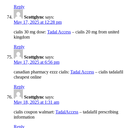
Reply
Scottglync
says:
May 17, 2025 at 12:28 pm
cialis 30 mg dose:
Tadal Access
– cialis 20 mg from united
kingdom
Reply
Scottglync
says:
May 17, 2025 at 6:56 pm
canadian pharmacy ezzz cialis:
Tadal Access
– cialis tadalafil
cheapest online
Reply
Scottglync
says:
May 18, 2025 at 1:31 am
cialis coupon walmart:
TadalAccess
– tadalafil prescribing
information
Reply