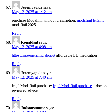
Jeremyagide
says:
May 12, 2025 at 1:12 am
purchase Modafinil without prescription:
modafinil legality
–
modafinil 2025
Reply
Ronaldsat
says:
May 12, 2025 at 4:08 am
https://zipgenericmd.shop/#
affordable ED medication
Reply
Jeremyagide
says:
May 12, 2025 at 7:40 am
legal Modafinil purchase:
legal Modafinil purchase
– doctor-
reviewed advice
Reply
Judsonsmume
says: