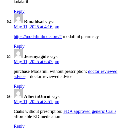
tadalafil
Reply
Ronaldsat
says:
May 11, 2025 at 4:16 pm
https://modafinilmd.store/#
modafinil pharmacy
Reply
Jeremyagide
says:
May 11, 2025 at 6:47 pm
purchase Modafinil without prescription:
doctor-reviewed
advice
– doctor-reviewed advice
Reply
AlbertoUncot
says:
May 11, 2025 at 8:51 pm
Cialis without prescription:
FDA approved generic Cialis
–
affordable ED medication
Reply