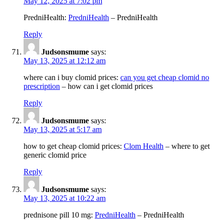
May 12, 2025 at 7:02 pm
PredniHealth:
PredniHealth
– PredniHealth
Reply
Judsonsmume
says:
May 13, 2025 at 12:12 am
where can i buy clomid prices:
can you get cheap clomid no
prescription
– how can i get clomid prices
Reply
Judsonsmume
says:
May 13, 2025 at 5:17 am
how to get cheap clomid prices:
Clom Health
– where to get
generic clomid price
Reply
Judsonsmume
says:
May 13, 2025 at 10:22 am
prednisone pill 10 mg:
PredniHealth
– PredniHealth