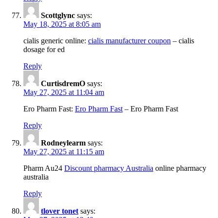
Scottglync
says:
May 18, 2025 at 8:05 am
cialis generic online:
cialis manufacturer coupon
– cialis
dosage for ed
Reply
CurtisdremO
says:
May 27, 2025 at 11:04 am
Ero Pharm Fast:
Ero Pharm Fast
– Ero Pharm Fast
Reply
Rodneylearm
says:
May 27, 2025 at 11:15 am
Pharm Au24
Discount pharmacy Australia
online pharmacy
australia
Reply
tlover tonet
says: