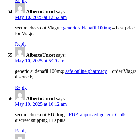
Reply
AlbertoUncot
says:
May 10, 2025 at 12:52 am
secure checkout Viagra:
generic sildenafil 100mg
– best price
for Viagra
Reply
AlbertoUncot
says:
May 10, 2025 at 5:29 am
generic sildenafil 100mg:
safe online pharmacy
– order Viagra
discreetly
Reply
AlbertoUncot
says:
May 10, 2025 at 10:12 am
secure checkout ED drugs:
FDA approved generic Cialis
–
discreet shipping ED pills
Reply