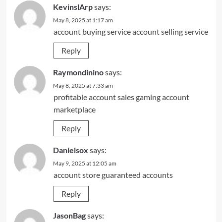
KevinslArp
says:
May 8, 2025 at 1:17 am
account buying service
account selling service
Reply
Raymondinino
says:
May 8, 2025 at 7:33 am
profitable account sales
gaming account
marketplace
Reply
Danielsox
says:
May 9, 2025 at 12:05 am
account store
guaranteed accounts
Reply
JasonBag
says: