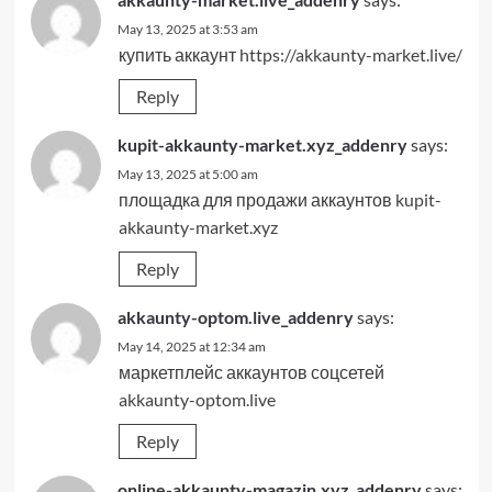
May 13, 2025 at 3:53 am
купить аккаунт
https://akkaunty-market.live/
Reply
kupit-akkaunty-market.xyz_addenry
says:
May 13, 2025 at 5:00 am
площадка для продажи аккаунтов
kupit-
akkaunty-market.xyz
Reply
akkaunty-optom.live_addenry
says:
May 14, 2025 at 12:34 am
маркетплейс аккаунтов соцсетей
akkaunty-optom.live
Reply
online-akkaunty-magazin.xyz_addenry
says: