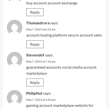
buy account
account exchange
Reply
Thomasdrora
says:
May 7, 2025 at 6:52 am
account buying platform
secure account sales
Reply
Stevendof
says:
May 7, 2025 at 7:14 am
guaranteed accounts
social media account
marketplace
Reply
PhilipNut
says:
May 7, 2025 at 3:24 pm
gaming account marketplace
website for