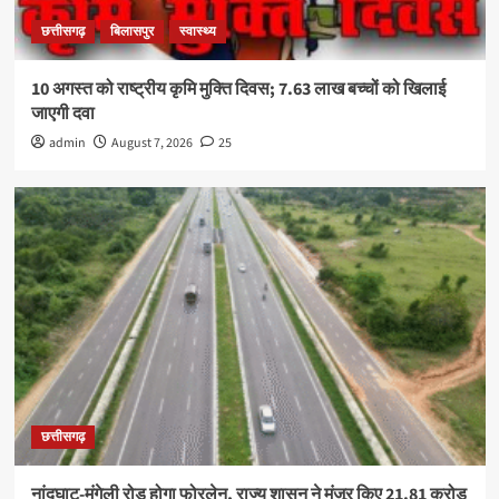
छत्तीसगढ़
बिलासपुर
स्वास्थ्य
10 अगस्त को राष्ट्रीय कृमि मुक्ति दिवस; 7.63 लाख बच्चों को खिलाई
जाएगी दवा
admin
August 7, 2026
25
छत्तीसगढ़
नांदघाट-मुंगेली रोड होगा फोरलेन, राज्य शासन ने मंजूर किए 21.81 करोड़