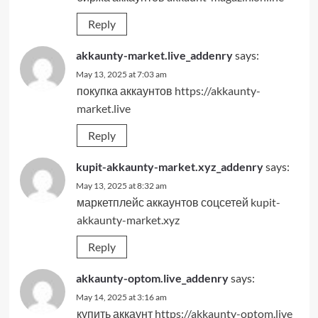
Reply
akkaunty-market.live_addenry
says:
May 13, 2025 at 7:03 am
покупка аккаунтов
https://akkaunty-
market.live
Reply
kupit-akkaunty-market.xyz_addenry
says:
May 13, 2025 at 8:32 am
маркетплейс аккаунтов соцсетей
kupit-
akkaunty-market.xyz
Reply
akkaunty-optom.live_addenry
says:
May 14, 2025 at 3:16 am
купить аккаунт
https://akkaunty-optom.live