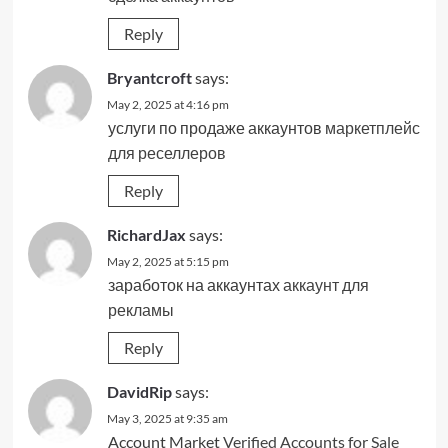
Reply
Bryantcroft
says:
May 2, 2025 at 4:16 pm
услуги по продаже аккаунтов
маркетплейс
для реселлеров
Reply
RichardJax
says:
May 2, 2025 at 5:15 pm
заработок на аккаунтах
аккаунт для
рекламы
Reply
DavidRip
says:
May 3, 2025 at 9:35 am
Account Market
Verified Accounts for Sale