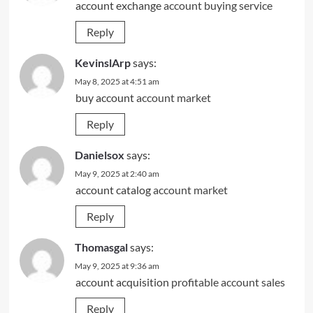
account exchange
account buying service
Reply
KevinslArp
says:
May 8, 2025 at 4:51 am
buy account
account market
Reply
Danielsox
says:
May 9, 2025 at 2:40 am
account catalog
account market
Reply
Thomasgal
says:
May 9, 2025 at 9:36 am
account acquisition
profitable account sales
Reply