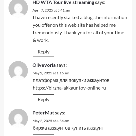
HD WTA Tour live streaming
says:
April 7, 2025 at 3:41 am
I have recently started a blog, the information
you offer on this web site has helped me
tremendously. Thank you for all of your time
& work.
Reply
Olivevoria
says:
May 2, 2025 at 1:16 am
платформа для покупки аккаунтов
https://birzha-akkauntov-online.ru
Reply
PeterMut
says:
May 2, 2025 at 4:34 am
биржа аккаунтов
купить аккаунт