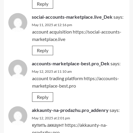
Reply
social-accounts-marketplace.live_Dek
says:
May 11, 2025 at 12:16 pm
account acquisition
https://social-accounts-
marketplace.live
Reply
accounts-marketplace-best.pro_Dek
says:
May 12, 2025 at 11:10 am
account trading platform
https://accounts-
marketplace-best.pro
Reply
akkaunty-na-prodazhu.pro_addenry
says:
May 12, 2025 at 2:01 pm
купить аккаунт
https://akkaunty-na-
prodazhu.pro