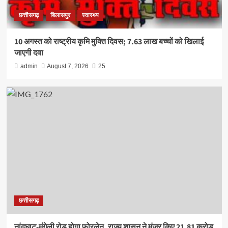
छत्तीसगढ़
बिलासपुर
स्वास्थ्य
10 अगस्त को राष्ट्रीय कृमि मुक्ति दिवस; 7.63 लाख बच्चों को खिलाई
जाएगी दवा
admin
August 7, 2026
25
छत्तीसगढ़
नांदघाट-मुंगेली रोड होगा फोरलेन, राज्य शासन ने मंजूर किए 21.81 करोड़