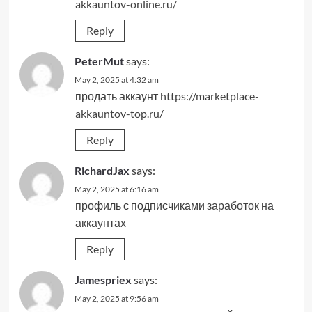
akkauntov-online.ru/
Reply
PeterMut
says:
May 2, 2025 at 4:32 am
продать аккаунт
https://marketplace-
akkauntov-top.ru/
Reply
RichardJax
says:
May 2, 2025 at 6:16 am
профиль с подписчиками
заработок на
аккаунтах
Reply
Jamespriex
says:
May 2, 2025 at 9:56 am