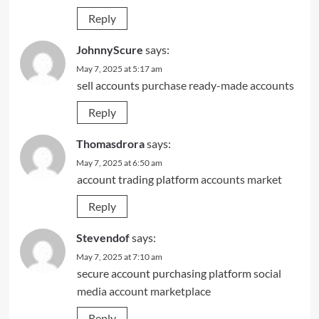
Reply
JohnnyScure
says:
May 7, 2025 at 5:17 am
sell accounts
purchase ready-made accounts
Reply
Thomasdrora
says:
May 7, 2025 at 6:50 am
account trading platform
accounts market
Reply
Stevendof
says:
May 7, 2025 at 7:10 am
secure account purchasing platform
social
media account marketplace
Reply