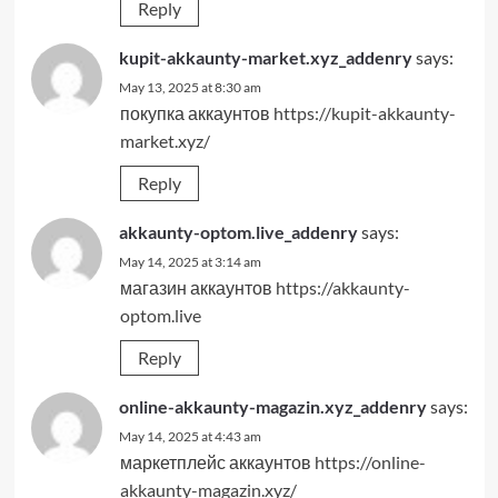
Reply
kupit-akkaunty-market.xyz_addenry
says:
May 13, 2025 at 8:30 am
покупка аккаунтов
https://kupit-akkaunty-
market.xyz/
Reply
akkaunty-optom.live_addenry
says:
May 14, 2025 at 3:14 am
магазин аккаунтов
https://akkaunty-
optom.live
Reply
online-akkaunty-magazin.xyz_addenry
says:
May 14, 2025 at 4:43 am
маркетплейс аккаунтов
https://online-
akkaunty-magazin.xyz/