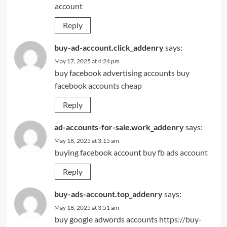
account
Reply
buy-ad-account.click_addenry
says:
May 17, 2025 at 4:24 pm
buy facebook advertising accounts
buy
facebook accounts cheap
Reply
ad-accounts-for-sale.work_addenry
says:
May 18, 2025 at 3:15 am
buying facebook account
buy fb ads account
Reply
buy-ads-account.top_addenry
says:
May 18, 2025 at 3:51 am
buy google adwords accounts
https://buy-