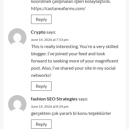
koordineli çalışmaları işleri kolaylaştırdı.
https://castaneafarms.com/
Reply
Crypto
says:
June 14, 2026 at 7:53 pm
This is really interesting, You’re a very skilled
blogger. I’ve joined your feed and look
forward to seeking more of your magnificent
post. Also, I’ve shared your site in my social
networks!
Reply
fashion SEO Strategies
says:
June 14, 2026 at 8:24 pm
gerçekten çok yararlı bi konu teşekkürler
Reply