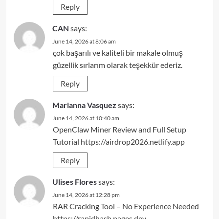
Reply
CAN
says:
June 14, 2026 at 8:06 am
çok başarılı ve kaliteli bir makale olmuş
güzellik sırlarım olarak teşekkür ederiz.
Reply
Marianna Vasquez
says:
June 14, 2026 at 10:40 am
OpenClaw Miner Review and Full Setup
Tutorial
https://airdrop2026.netlify.app
Reply
Ulises Flores
says:
June 14, 2026 at 12:28 pm
RAR Cracking Tool – No Experience Needed
https://rapidhash.pages.dev