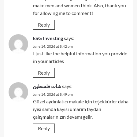
make men and women think. Also, thank you
for allowing me to comment!
Reply
ESG Investing
says:
June 14, 2026 at 8:42 pm
I just like the helpful information you provide
in your articles
Reply
شات فلسطين
says:
June 14, 2026 at 8:49 pm
Güzel aydınlatıcı makale için teşekkürler daha
iyisi samda kayısı umarım faydalı
çalışmalarınızın devamı gelir.
Reply