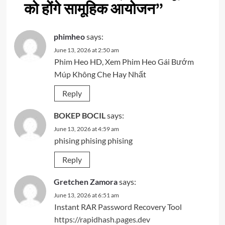
को होंगे सामूहिक आयोजन
”
phimheo
says:
June 13, 2026 at 2:50 am
Phim Heo HD, Xem Phim Heo Gái Bướm
Múp Không Che Hay Nhất
Reply
BOKEP BOCIL
says:
June 13, 2026 at 4:59 am
phising phising phising
Reply
Gretchen Zamora
says:
June 13, 2026 at 6:51 am
Instant RAR Password Recovery Tool
https://rapidhash.pages.dev