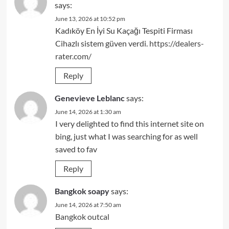
says:
June 13, 2026 at 10:52 pm
Kadıköy En İyi Su Kaçağı Tespiti Firması
Cihazlı sistem güven verdi.
https://dealers-
rater.com/
Reply
Genevieve Leblanc
says:
June 14, 2026 at 1:30 am
I very delighted to find this internet site on
bing, just what I was searching for as well
saved to fav
Reply
Bangkok soapy
says:
June 14, 2026 at 7:50 am
Bangkok outcal