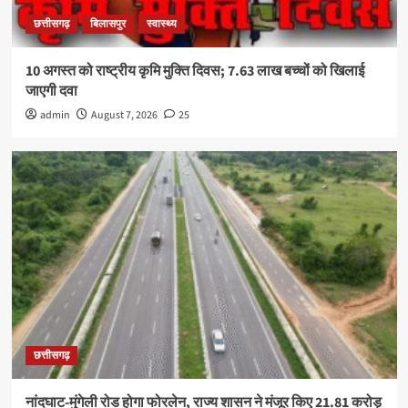
छत्तीसगढ़
बिलासपुर
स्वास्थ्य
10 अगस्त को राष्ट्रीय कृमि मुक्ति दिवस; 7.63 लाख बच्चों को खिलाई
जाएगी दवा
admin
August 7, 2026
25
छत्तीसगढ़
नांदघाट-मुंगेली रोड होगा फोरलेन, राज्य शासन ने मंजूर किए 21.81 करोड़