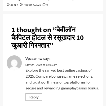
admin
August 7, 2026
0
1 thought on “
बेबीलॉन
कैपिटल होटल से रसूखदार 10
जुआरी गिरफ्तार
”
Vpzsannw
says:
May 24, 2025 at 12:16 am
Explore the ranked best online casinos of
2025. Compare bonuses, game selections,
and trustworthiness of top platforms for
secure and rewarding gameplay
casino bonus
.
Reply