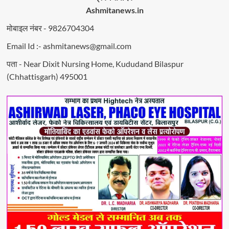
Ashmitanews.in
मोबाइल नंबर - 9826704304
Email Id :- ashmitanews@gmail.com
पता - Near Dixit Nursing Home, Kududand Bilaspur
(Chhattisgarh) 495001