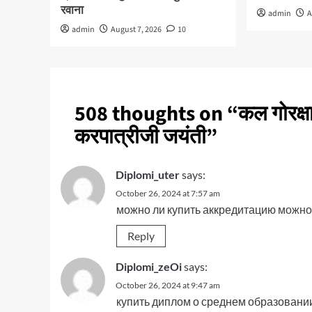
रवाना
admin
A
admin
August 7, 2026
10
508 thoughts on “
कल गोरक्षा
करपात्रीजी जयंती
”
Diplomi_uter
says:
October 26, 2024 at 7:57 am
можно ли купить аккредитацию
можно
Reply
Diplomi_zeOi
says:
October 26, 2024 at 9:47 am
купить диплом о среднем образовани