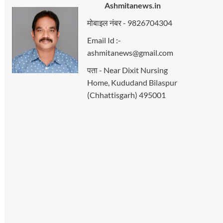
Ashmitanews.in
मोबाइल नंबर - 9826704304
Email Id :-
ashmitanews@gmail.com
पता - Near Dixit Nursing
Home, Kududand Bilaspur
(Chhattisgarh) 495001