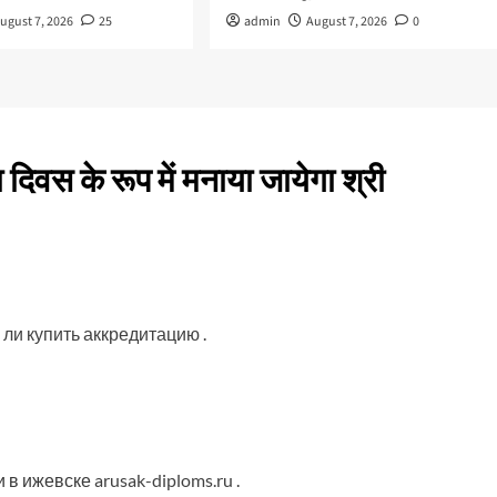
ugust 7, 2026
25
admin
August 7, 2026
0
 दिवस के रूप में मनाया जायेगा श्री
 ли купить аккредитацию
.
и в ижевске
arusak-diploms.ru
.