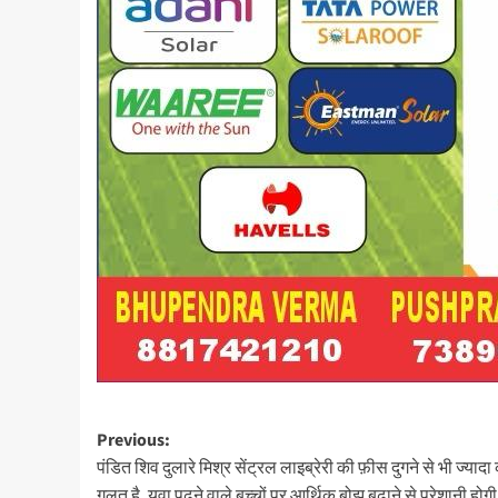
Post
Previous:
पंडित शिव दुलारे मिश्र सेंट्रल लाइब्रेरी की फ़ीस दुगने से भी ज्याद
navigation
ग़लत है, युवा पढ़ने वाले बच्चों पर आर्थिक बोझ बढ़ाने से परेशानी होगी