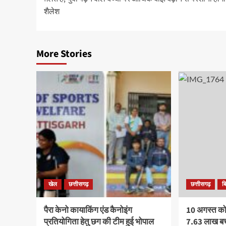
शैलेश
More Stories
खेल
छत्तीसगढ़
छत्तीसगढ़
ब
पैरा केनो कायाकिंग एंड कैनोइंग
10 अगस्त को र
प्रतियोगिता हेतु छग की टीम हुई भोपाल
7.63 लाख बच्