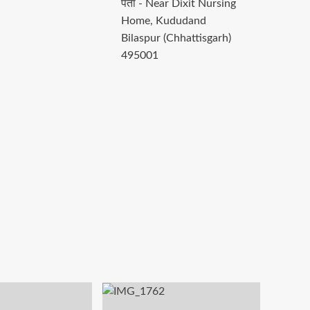
पता - Near Dixit Nursing
Home, Kududand
Bilaspur (Chhattisgarh)
495001