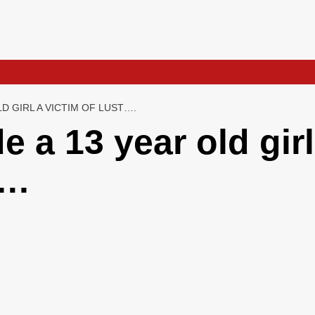
D GIRL A VICTIM OF LUST….
 a 13 year old girl
….