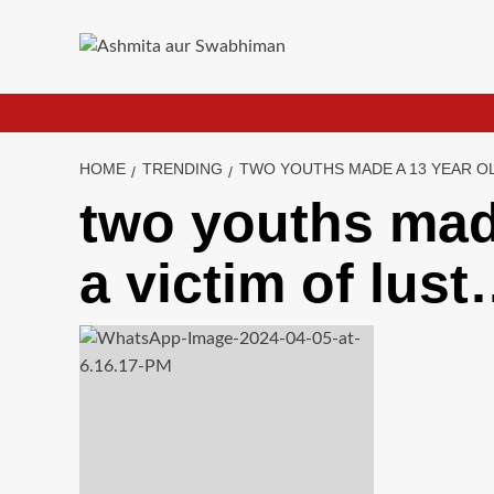
Skip
to
content
HOME
TRENDING
TWO YOUTHS MADE A 13 YEAR OL
two youths made
a victim of lust