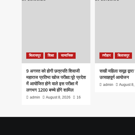
रेप
की
घटना,
13
साल
की
लड़की
की
दो
बिलासपुर
शिक्षा
सामाजिक
त्यौहार
बिलासपुर
युवकों
ने
बनाया
9 अगस्त को होगी छत्रपति शिवाजी
सखी महिला समूह द्वारा 
हवस
महाराज प्रतिभा खोज परीक्षा:पूरे प्रदेश
उत्साहपूर्ण आयोजन
का
में आयोजित होने वाले इस परीक्षा में
admin
August 8,
शिकार
लगभग 1200 बच्चे होंगे शामिल
admin
August 8, 2026
16