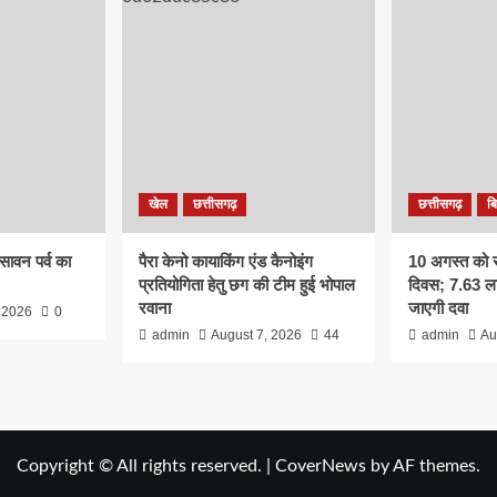
खेल
छत्तीसगढ़
छत्तीसगढ़
ब
सावन पर्व का
पैरा केनो कायाकिंग एंड कैनोइंग
10 अगस्त को राष
प्रतियोगिता हेतु छग की टीम हुई भोपाल
दिवस; 7.63 ला
रवाना
जाएगी दवा
 2026
0
admin
August 7, 2026
44
admin
Au
Copyright © All rights reserved.
|
CoverNews
by AF themes.