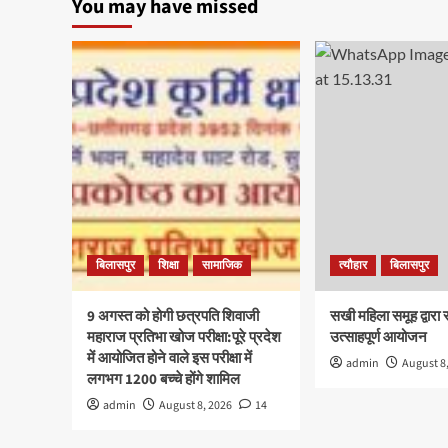
You may have missed
छाछ
का
गुण
एवं
घरेलू
उपयोग
:
शरीर
की
रोग
प्रतिकारक
क्षमताओं
को
बढ़ाने
बिलासपुर
शिक्षा
सामाजिक
त्यौहार
बिलासपुर
की
ताकत
है
9 अगस्त को होगी छत्रपति शिवाजी
सखी महिला समूह द्वारा 
छाछ
महाराज प्रतिभा खोज परीक्षा:पूरे प्रदेश
उत्साहपूर्ण आयोजन
में
में आयोजित होने वाले इस परीक्षा में
admin
August 8
लगभग 1200 बच्चे होंगे शामिल
admin
August 8, 2026
14