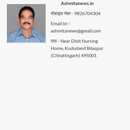
Ashmitanews.in
मोबाइल नंबर - 9826704304
Email Id :-
ashmitanews@gmail.com
पता - Near Dixit Nursing
Home, Kududand Bilaspur
(Chhattisgarh) 495001