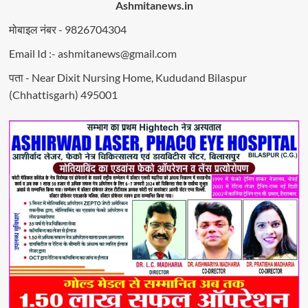
Ashmitanews.in
मोबाइल नंबर - 9826704304
Email Id :- ashmitanews@gmail.com
पता - Near Dixit Nursing Home, Kududand Bilaspur
(Chhattisgarh) 495001