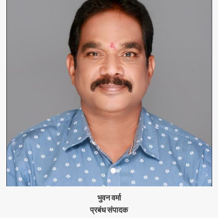
खजाना…
पैसे
ले
रहे
30
दिन
का
और
रिचार्ज
कर
रहे
28
दिन
का,
पढ़ें
पूरी
खबर…
भुवन वर्मा
प्रबंध संपादक