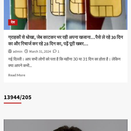
देश
ग्राहकों से धोखा, जेब काटकर भर रही अपना खजाना…पैसे ले रहे 30 दिन
का और रिचार्ज कर रहे 28 दिन का, पढ़ें पूरी खबर…
admin
March 31, 2024
1
नई दिल्ली। आप सभी लोगों को पता है कि महीना 30 या 31 दिन का होता है। लेकिन
क्या आपने कभी...
Read
Read More
more
about
ग्राहकों
13944/205
से
धोखा,
जेब
काटकर
भर
रही
अपना