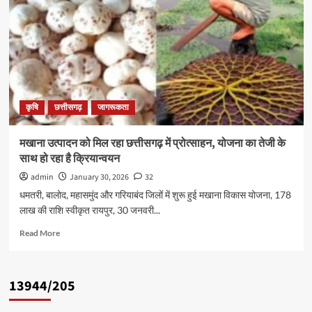
आईजीकेवी
के
अनुसंधान
और
विस्तार
गतिविधियों
की
सराहना,
कृषि
छत्तीसगढ़
जागरूकता
उत्पाद
विक्रय
काउंटर
मखाना उत्पादन को मिल रहा छत्तीसगढ़ में प्रोत्साहन, योजना का तेजी के
का
साथ हो रहा है क्रियान्वयन
किया
अवलोकन
admin
January 30, 2026
32
धमतरी, बालोद, महासमुंद और गरियाबंद जिलों में शुरू हुई मखाना विकास योजना, 178
लाख की राशि स्वीकृत रायपुर, 30 जनवरी...
Read
Read More
more
about
मखाना
13944/205
उत्पादन
को
मिल