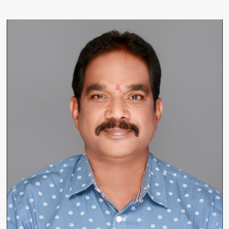
रहा
छत्तीसगढ़
में
प्रोत्साहन,
योजना
का
तेजी
के
साथ
हो
रहा
है
क्रियान्वयन