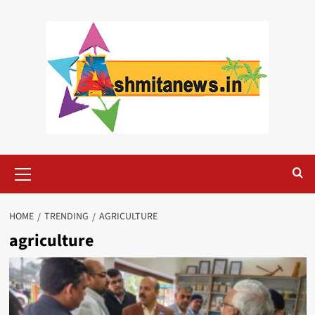
Skip
to
content
Primary
Menu
HOME
TRENDING
AGRICULTURE
agriculture