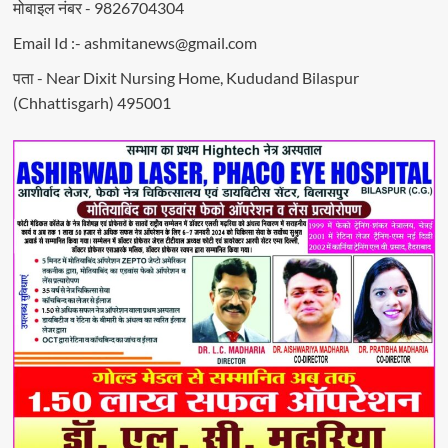
मोबाइल नंबर - 9826704304
Email Id :- ashmitanews@gmail.com
पता - Near Dixit Nursing Home, Kududand Bilaspur
(Chhattisgarh) 495001