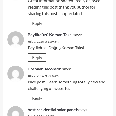
Great information shared.. really enjoyed
reading this post thank you author for
sharing this post .. appreciated
Reply
Beylikdüzü Korsan Taksi
says:
July 9, 2026 at 1:59 am
Beylikduzu Doğuş Korsan Taksi
Reply
Brennan Jacobson
says:
July 9, 2026 at 2:25 am
Nice post. I learn something totally new and
challenging on websites
Reply
best residential solar panels
says: