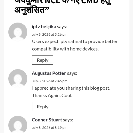
जयकुमार NCL के नए CMD हेतु
अनुशंसित
”
iptv belçika
says:
July 8, 2026 at 3:26 pm
Users expect iptv satınal to provide better
compatibility with home devices.
Reply
Augustus Potter
says:
July 8, 2026 at 7:46 pm
I appreciate you sharing this blog post.
Thanks Again. Cool.
Reply
Conner Stuart
says:
July 8, 2026 at 8:19 pm