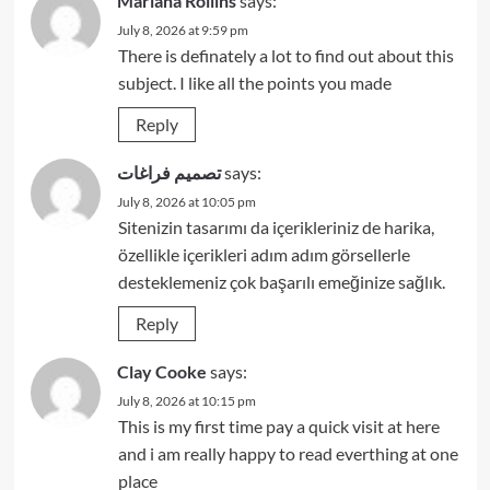
Mariana Rollins
says:
July 8, 2026 at 9:59 pm
There is definately a lot to find out about this
subject. I like all the points you made
Reply
تصميم فراغات
says:
July 8, 2026 at 10:05 pm
Sitenizin tasarımı da içerikleriniz de harika,
özellikle içerikleri adım adım görsellerle
desteklemeniz çok başarılı emeğinize sağlık.
Reply
Clay Cooke
says:
July 8, 2026 at 10:15 pm
This is my first time pay a quick visit at here
and i am really happy to read everthing at one
place