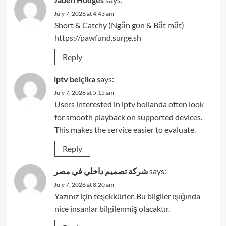
July 7, 2026 at 4:43 am
Short & Catchy (Ngắn gọn & Bắt mắt)
https://pawfund.surge.sh
Reply
iptv belçika
says:
July 7, 2026 at 5:15 am
Users interested in iptv hollanda often look
for smooth playback on supported devices.
This makes the service easier to evaluate.
Reply
شركة تصميم داخلي في مصر
says:
July 7, 2026 at 8:20 am
Yazınız için teşekkürler. Bu bilgiler ışığında
nice insanlar bilgilenmiş olacaktır.