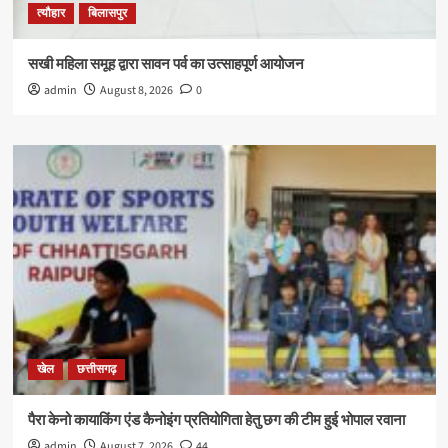
त्यौहार
बिलासपुर
सखी महिला समूह द्वारा सावन पर्व का उत्साहपूर्ण आयोजन
admin
August 8, 2026
0
खेल
छत्तीसगढ़
पैरा केनो कायाकिंग एंड कैनोइंग प्रतियोगिता हेतु छग की टीम हुई भोपाल रवाना
admin
August 7, 2026
44