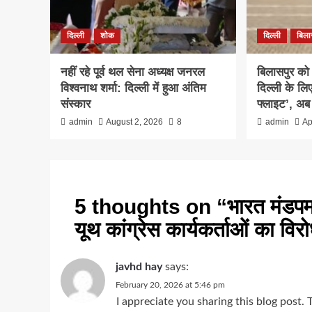
दिल्ली
शोक
दिल्ली
बिला
नहीं रहे पूर्व थल सेना अध्यक्ष जनरल
बिलासपुर को
विश्वनाथ शर्मा: दिल्ली में हुआ अंतिम
दिल्ली के लि
संस्कार
फ्लाइट’, अब 
admin
August 2, 2026
8
admin
Ap
5 thoughts on “
भारत मंडपम
यूथ कांग्रेस कार्यकर्ताओं का विर
javhd hay
says:
February 20, 2026 at 5:46 pm
I appreciate you sharing this blog post.