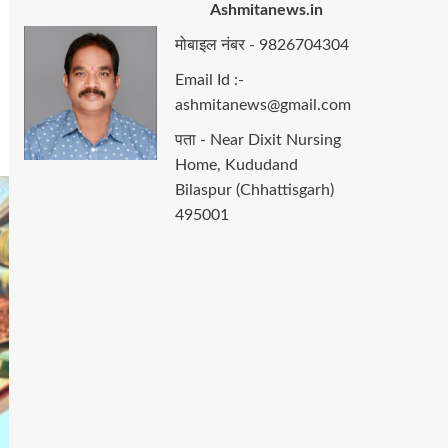
Ashmitanews.in
मोबाइल नंबर - 9826704304
Email Id :-
ashmitanews@gmail.com
पता - Near Dixit Nursing
Home, Kududand
Bilaspur (Chhattisgarh)
495001