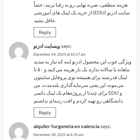
هزینه منطقی، ضربه نهایی رو به رقبا بزنید، حتماً
سایت ادزنو
خرید بک لینک های آموزشی (EDU)
از
غافل نشید.
Reply
وبسایت ادزنو
says:
December 24, 2025 at 10:17 am
ویژگی خوب این محصول ادزنو اینه که نیاز به تمدید
ماهانه یا سالانه نداره. یک بار هزینه می‌کنید و ۵۰ تا
لینک قدرتمند برای همیشه توی پروفایل سایتتون
می‌مونه. این یعنی سرمایه‌گذاری بلندمدت. من
برای چندتا از پروژه‌هام
بک لینک دائمی EDU و
رو تهیه کردم و افت رتبه‌ای نداشتم.
دانشگاهی
Reply
alquiler furgoneta en valencia
says:
December 30, 2025 at 4:35 am