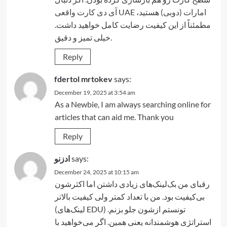
آی دی کارت واقعی UAE امارات (دوبی)
هستید،
مطمئناً از این کیفیت رضایت کامل خواهید داشت.
خیلی تمیز و دقیق.
Reply
fdertol mrtokev
says:
December 19, 2025 at 3:54 am
As a Newbie, I am always searching online for
articles that can aid me. Thank you
Reply
ادزنو
says:
December 24, 2025 at 10:15 am
رقبای من بک‌لینک‌های زیادی داشتن اما اکثرشون
بی‌کیفیت بود. من با تعداد کمتر ولی کیفیت بالاتر
(لینک‌های EDU) تونستم ازشون جلو بزنم.
استراتژی هوشمندانه یعنی همین. اگر می‌خواهید با