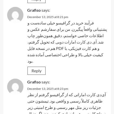
Grafiso
says:
December 13, 2025 at 8:21 pm
فرآیند خرید در گرافیسو خیلی ساده‌ست و
پشتیبانی واقعاً پیگیرن. من برای سفارشم عکس و
اطلاعات خاصی خواستم، دقیق همون‌طور چاپ
شد.
آی دی کارت امارات دوبی
که تحویل گرفتم،
هم در نسخه فایل PDF و هم کارت فیزیکی، با
کیفیت خیلی بالا و طراحی اختصاصی آماده شده
بود.
Reply
Grafiso
says:
December 13, 2025 at 8:23 pm
آی‌دی کارت اماراتی که از گرافیسو گرفتم از نظر
ظاهری کاملاً رسمی و واقعی بود. تیمشون حتی
جزئیات ریز مثل مهر رسمی و طرح امنیتی زیر
سطح کارت رو هم بازسازی کرده بودن. اگر دنبال