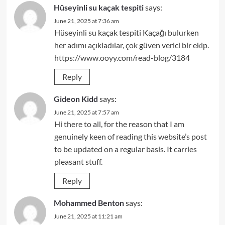
Hüseyinli su kaçak tespiti
says:
June 21, 2025 at 7:36 am
Hüseyinli su kaçak tespiti Kaçağı bulurken
her adımı açıkladılar, çok güven verici bir ekip.
https://www.ooyy.com/read-blog/3184
Reply
Gideon Kidd
says:
June 21, 2025 at 7:57 am
Hi there to all, for the reason that I am
genuinely keen of reading this website’s post
to be updated on a regular basis. It carries
pleasant stuff.
Reply
Mohammed Benton
says:
June 21, 2025 at 11:21 am