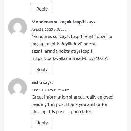
Reply
Menderes su kaçak tespiti
says:
June 21, 2025 at 5:11 am
Menderes su kaçak tespiti Beylikdüzü su
kaçağı tespiti: Beylikdüzü’nde su
sızıntılarında nokta atışı tespit.
https://palkwall.com/read-blog/40259
Reply
aishu
says:
June 21, 2025 at 7:16 am
Great information shared.. really enjoyed
reading this post thank you author for
sharing this post .. appreciated
Reply