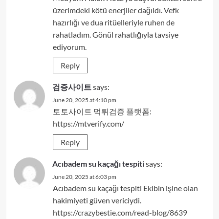
üzerimdeki kötü enerjiler dağıldı. Vefk
hazırlığı ve dua ritüelleriyle ruhen de
rahatladım. Gönül rahatlığıyla tavsiye
ediyorum.
Reply
검증사이트
says:
June 20, 2025 at 4:10 pm
토토사이트 먹튀검증 플랫폼:
https://mtverify.com/
Reply
Acıbadem su kaçağı tespiti
says:
June 20, 2025 at 6:03 pm
Acıbadem su kaçağı tespiti Ekibin işine olan
hakimiyeti güven vericiydi.
https://crazybestie.com/read-blog/8639