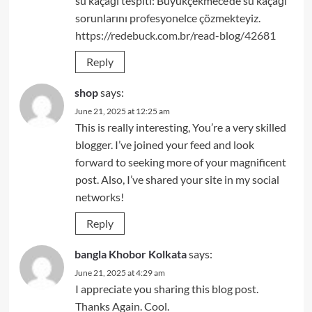
su kaçağı tespiti: Büyükçekmece’de su kaçağı
sorunlarını profesyonelce çözmekteyiz.
https://redebuck.com.br/read-blog/42681
Reply
shop
says:
June 21, 2025 at 12:25 am
This is really interesting, You’re a very skilled
blogger. I’ve joined your feed and look
forward to seeking more of your magnificent
post. Also, I’ve shared your site in my social
networks!
Reply
bangla Khobor Kolkata
says:
June 21, 2025 at 4:29 am
I appreciate you sharing this blog post.
Thanks Again. Cool.