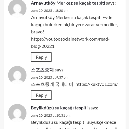
Arnavutköy Merkez su kaçak tespiti
says:
June 20, 2025 at 8:20 pm
Arnavutköy Merkez su kaçak tespiti Evde
kaçağı bulurken hiçbir yere zarar vermediler,
bravo!
https://youtoosocialnetwork.com/read-
blog/20221
Reply
스포츠중계
says:
June 20, 2025 at 9:37 pm
스포츠중계 국대티비:
https://kuktv01.com/
Reply
Beylikdüzü su kaçağı tespiti
says:
June 20, 2025 at 10:31 pm
Beylikdüzü su kaçağı tespiti Büyükçekmece