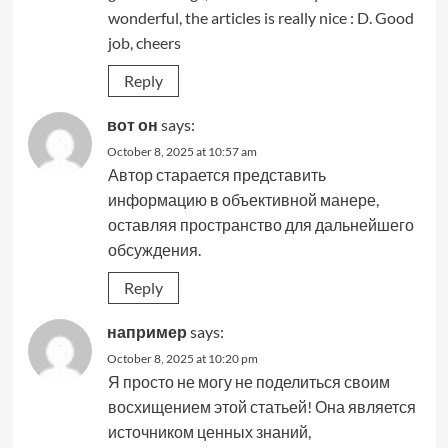
wonderful, the articles is really nice : D. Good
job, cheers
Reply
вот он
says:
October 8, 2025 at 10:57 am
Автор старается представить
информацию в объективной манере,
оставляя пространство для дальнейшего
обсуждения.
Reply
например
says:
October 8, 2025 at 10:20 pm
Я просто не могу не поделиться своим
восхищением этой статьей! Она является
источником ценных знаний,