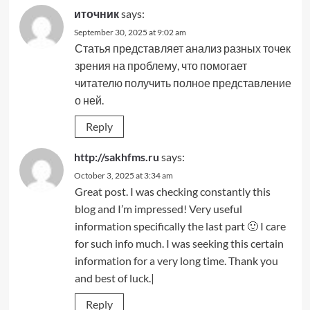
иточник
says:
September 30, 2025 at 9:02 am
Статья представляет анализ разных точек
зрения на проблему, что помогает
читателю получить полное представление
о ней.
Reply
http://sakhfms.ru
says:
October 3, 2025 at 3:34 am
Great post. I was checking constantly this
blog and I’m impressed! Very useful
information specifically the last part 🙂 I care
for such info much. I was seeking this certain
information for a very long time. Thank you
and best of luck.|
Reply