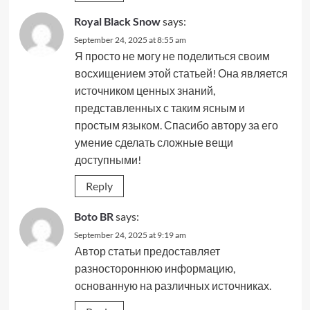
Royal Black Snow
says:
September 24, 2025 at 8:55 am
Я просто не могу не поделиться своим
восхищением этой статьей! Она является
источником ценных знаний,
представленных с таким ясным и
простым языком. Спасибо автору за его
умение сделать сложные вещи
доступными!
Reply
Boto BR
says:
September 24, 2025 at 9:19 am
Автор статьи предоставляет
разностороннюю информацию,
основанную на различных источниках.