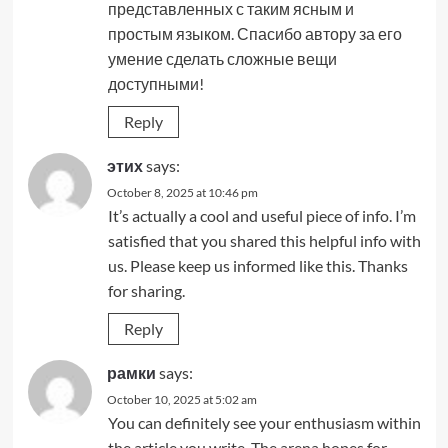
представленных с таким ясным и
простым языком. Спасибо автору за его
умение сделать сложные вещи
доступными!
Reply
этих
says:
October 8, 2025 at 10:46 pm
It’s actually a cool and useful piece of info. I’m
satisfied that you shared this helpful info with
us. Please keep us informed like this. Thanks
for sharing.
Reply
рамки
says:
October 10, 2025 at 5:02 am
You can definitely see your enthusiasm within
the article you write. The arena hopes for