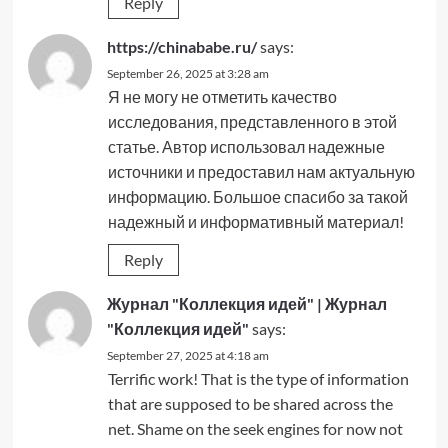
Reply
https://chinababe.ru/
says:
September 26, 2025 at 3:28 am
Я не могу не отметить качество
исследования, представленного в этой
статье. Автор использовал надежные
источники и предоставил нам актуальную
информацию. Большое спасибо за такой
надежный и информативный материал!
Reply
Журнал "Коллекция идей" | Журнал
"Коллекция идей"
says:
September 27, 2025 at 4:18 am
Terrific work! That is the type of information
that are supposed to be shared across the
net. Shame on the seek engines for now not