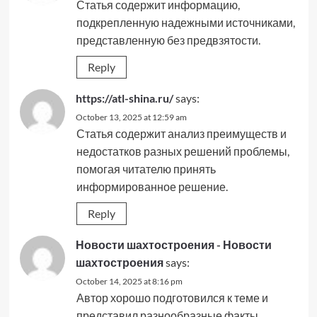
Статья содержит информацию,
подкрепленную надежными источниками,
представленную без предвзятости.
Reply
https://atl-shina.ru/
says:
October 13, 2025 at 12:59 am
Статья содержит анализ преимуществ и
недостатков разных решений проблемы,
помогая читателю принять
информированное решение.
Reply
Новости шахтостроения - Новости
шахтостроения
says:
October 14, 2025 at 8:16 pm
Автор хорошо подготовился к теме и
представил разнообразные факты.