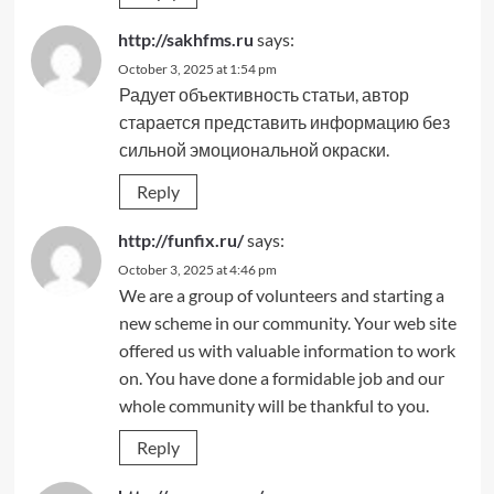
http://sakhfms.ru
says:
October 3, 2025 at 1:54 pm
Радует объективность статьи, автор
старается представить информацию без
сильной эмоциональной окраски.
Reply
http://funfix.ru/
says:
October 3, 2025 at 4:46 pm
We are a group of volunteers and starting a
new scheme in our community. Your web site
offered us with valuable information to work
on. You have done a formidable job and our
whole community will be thankful to you.
Reply