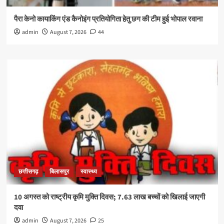
पैरा केनो कायाकिंग एंड कैनोइंग प्रतियोगिता हेतु छग की टीम हुई भोपाल रवाना
admin
August 7, 2026
44
छत्तीसगढ़
बिलासपुर
स्वास्थ्य
10 अगस्त को राष्ट्रीय कृमि मुक्ति दिवस; 7.63 लाख बच्चों को खिलाई जाएगी
दवा
admin
August 7, 2026
25