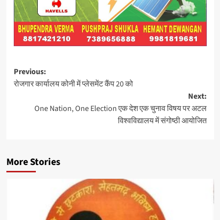
Post
Previous:
रोजगार कार्यालय कोनी में प्लेसमेंट कैंप 20 को
navigation
Next:
One Nation, One Election एक देश एक चुनाव विषय पर अटल
विश्वविद्यालय में संगोष्ठी आयोजित
More Stories