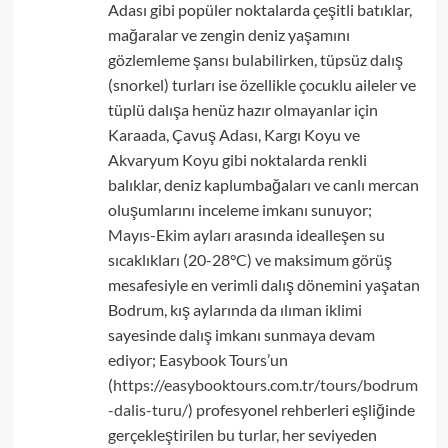
Adası gibi popüler noktalarda çeşitli batıklar,
mağaralar ve zengin deniz yaşamını
gözlemleme şansı bulabilirken, tüpsüz dalış
(snorkel) turları ise özellikle çocuklu aileler ve
tüplü dalışa henüz hazır olmayanlar için
Karaada, Çavuş Adası, Kargı Koyu ve
Akvaryum Koyu gibi noktalarda renkli
balıklar, deniz kaplumbağaları ve canlı mercan
oluşumlarını inceleme imkanı sunuyor;
Mayıs-Ekim ayları arasında idealleşen su
sıcaklıkları (20-28°C) ve maksimum görüş
mesafesiyle en verimli dalış dönemini yaşatan
Bodrum, kış aylarında da ılıman iklimi
sayesinde dalış imkanı sunmaya devam
ediyor; Easybook Tours’un
(
https://easybooktours.com.tr/tours/bodrum
-dalis-turu/
) profesyonel rehberleri eşliğinde
gerçekleştirilen bu turlar, her seviyeden