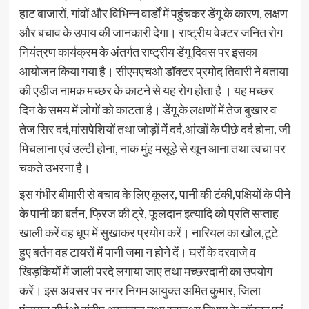
हाट बाजारों, गांवों और विभिन्न वार्डों में पहुंचकर डेंगू के कारण, लक्षण
और बचाव के उपाय की जानकारी देगा। राष्ट्रीय वेक्टर जनित रोग
नियंत्रण कार्यक्रम के अंतर्गत राष्ट्रीय डेंगू दिवस पर इसका
आयोजन किया गया है। सीएमएचओ डॉक्टर प्रमोद तिवारी ने बताया
की एडीज नामक मच्छर के काटने से यह रोग होता है । यह मच्छर
दिन के समय में लोगों को काटता है। डेंगू के लक्षणों में तेज बुखार व
तेज सिर दर्द,मांसपेशियों तथा जोड़ों में दर्द,आंखों के पीछे दर्द होना, जी
मिचलाना एवं उल्टी होना, नाक मुंह मसूड़े से खून आना तथा त्वचा पर
चकते उभरना है।
इस गंभीर बीमारी से बचाव के लिए कूलर, पानी की टंकी,पक्षियों के पीने
के पानी का बर्तन, फ्रिज की ट्रे, फूलदान इत्यादि को प्रति सप्ताह
खाली करें वह धूप में सुखाकर प्रयोग करें। नारियल का खोल,टूटे
हुए बर्तन वह टायरों में पानी जमा न होने दें। घरों के दरवाजे व
खिड़कियों में जाली परदे लगाया जाए तथा मच्छरदानी का उपयोग
करें। इस अवसर पर नगर निगम आयुक्त अमित कुमार, जिला