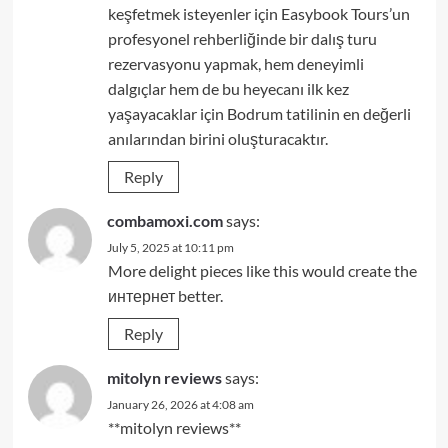
keşfetmek isteyenler için Easybook Tours’un
profesyonel rehberliğinde bir dalış turu
rezervasyonu yapmak, hem deneyimli
dalgıçlar hem de bu heyecanı ilk kez
yaşayacaklar için Bodrum tatilinin en değerli
anılarından birini oluşturacaktır.
Reply
combamoxi.com
says:
July 5, 2025 at 10:11 pm
More delight pieces like this would create the
интернет better.
Reply
mitolyn reviews
says:
January 26, 2026 at 4:08 am
**mitolyn reviews**