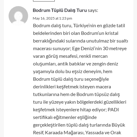
Bodrum Tüplü Dalış Turu
says:
May 16, 2025 at 1:23 pm
Bodrum dalış turu, Türkiye’nin en gözde tatil
beldelerinden biri olan Bodrum’un kristal
berraklığındaki sularında unutulmaz bir sualtı
macerası sunuyor; Ege Denizi’nin 30 metreye
varan görüş mesafesi, renkli mercan
oluşumları, antik batıklar ve zengin deniz
yaşamıyla dolu bu eşsiz deneyim, hem
Bodrum tüplü dalış turu seçeneğiyle
derinlikleri keşfetmek isteyen macera
tutkunlarına hem de Bodrum tüpsüz dalış
turu ile yüzeye yakın bölgelerdeki güzellikleri
keşfetmek isteyenlere hitap ediyor; PADI
sertifikalı eğitmenler eşliğinde
gerçekleştirilen tüplü dalış turlarında Büyük
Resif, Karaada Mağarası, Yassıada ve Orak