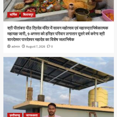
धार्मिक
बिलासपुर
श्री पीतांबरा पीठ त्रिदेव मंदिर में सावन महोत्सव एवं महारुद्राभिषेकात्मक
महायज्ञ जारी, 9 अगस्त को हरिहर परिवार लगातार दूसरे वर्ष करेगा श्री
शारदेश्वर पारदेश्वर महादेव का विशेष जलाभिषेक
admin
August 7, 2026
0
छत्तीसगढ़
जागरूकता