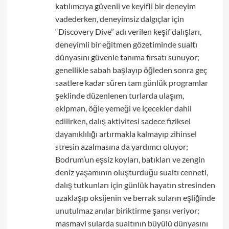
katılımcıya güvenli ve keyifli bir deneyim
vadederken, deneyimsiz dalgıçlar için
“Discovery Dive” adı verilen keşif dalışları,
deneyimli bir eğitmen gözetiminde sualtı
dünyasını güvenle tanıma fırsatı sunuyor;
genellikle sabah başlayıp öğleden sonra geç
saatlere kadar süren tam günlük programlar
şeklinde düzenlenen turlarda ulaşım,
ekipman, öğle yemeği ve içecekler dahil
edilirken, dalış aktivitesi sadece fiziksel
dayanıklılığı artırmakla kalmayıp zihinsel
stresin azalmasına da yardımcı oluyor;
Bodrum’un eşsiz koyları, batıkları ve zengin
deniz yaşamının oluşturduğu sualtı cenneti,
dalış tutkunları için günlük hayatın stresinden
uzaklaşıp oksijenin ve berrak suların eşliğinde
unutulmaz anılar biriktirme şansı veriyor;
masmavi sularda sualtının büyülü dünyasını