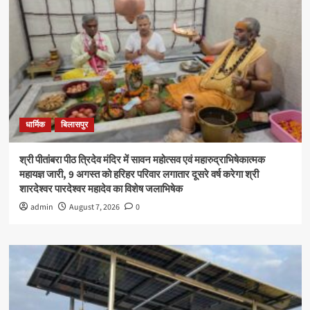
धार्मिक
बिलासपुर
श्री पीतांबरा पीठ त्रिदेव मंदिर में सावन महोत्सव एवं महारुद्राभिषेकात्मक
महायज्ञ जारी, 9 अगस्त को हरिहर परिवार लगातार दूसरे वर्ष करेगा श्री
शारदेश्वर पारदेश्वर महादेव का विशेष जलाभिषेक
admin
August 7, 2026
0