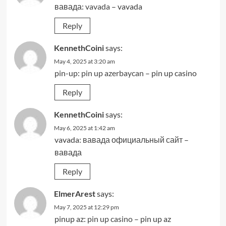
вавада:
vavada
– vavada
Reply
KennethCoini
says:
May 4, 2025 at 3:20 am
pin-up:
pin up azerbaycan
– pin up casino
Reply
KennethCoini
says:
May 6, 2025 at 1:42 am
vavada:
вавада официальный сайт
–
вавада
Reply
ElmerArest
says:
May 7, 2025 at 12:29 pm
pinup az:
pin up casino
– pin up az