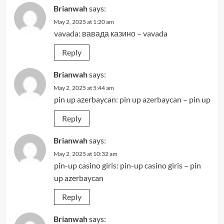
Brianwah
says:
May 2, 2025 at 1:20 am
vavada:
вавада казино
– vavada
Reply
Brianwah
says:
May 2, 2025 at 5:44 am
pin up azerbaycan:
pin up azerbaycan
– pin up
Reply
Brianwah
says:
May 2, 2025 at 10:32 am
pin-up casino giris:
pin-up casino giris
– pin
up azerbaycan
Reply
Brianwah
says: