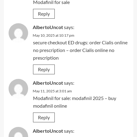
Modafinil for sale
Reply
AlbertoUncot
says:
May 10, 2025 at 10:17 pm
secure checkout ED drugs:
order Cialis online
no prescription
– order Cialis online no
prescription
Reply
AlbertoUncot
says:
May 11, 2025 at 3:01 am
Modafinil for sale:
modafinil 2025
– buy
modafinil online
Reply
AlbertoUncot
says: