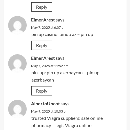
Reply
ElmerArest
says:
May 7, 2025 at 6:07 pm
pin up casino:
pinup az
– pin up
Reply
ElmerArest
says:
May 7, 2025 at 11:52 pm
pin-up:
pin up azerbaycan
– pin up
azerbaycan
Reply
AlbertoUncot
says:
May 9, 2025 at 10:03 pm
trusted Viagra suppliers:
safe online
pharmacy
– legit Viagra online