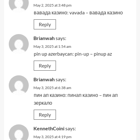
May 2, 2025 at 3:48 pm
вавада казино:
vavada
– вавада казино
Reply
Brianwah
says:
May 3, 2025 at 1:54 am
pin up azerbaycan:
pin-up
– pinup az
Reply
Brianwah
says:
May 3, 2025 at 6:38 am
пин ап казино:
пинап казино
– пин ап
зеркало
Reply
KennethCoini
says:
May 3, 2025 at 4:19 pm