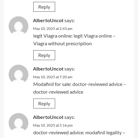
Reply
AlbertoUncot
says:
May 10, 2025 at 2:43 am
legit Viagra online:
legit Viagra online
–
Viagra without prescription
Reply
AlbertoUncot
says:
May 10, 2025 at 7:20 am
Modafinil for sale:
doctor-reviewed advice
–
doctor-reviewed advice
Reply
AlbertoUncot
says:
May 10, 2025 at 5:16 pm
doctor-reviewed advice:
modafinil legality
–