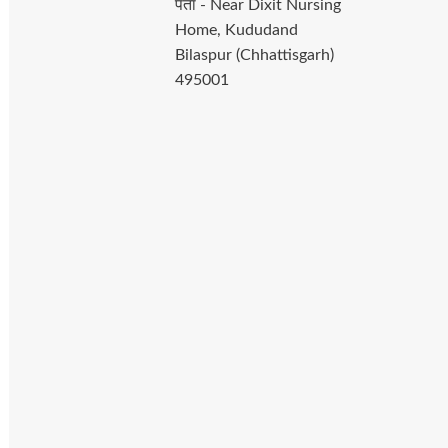
पता - Near Dixit Nursing
Home, Kududand
Bilaspur (Chhattisgarh)
495001