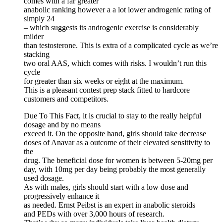
comes with a far greater
anabolic ranking however a a lot lower androgenic rating of
simply 24
– which suggests its androgenic exercise is considerably
milder
than testosterone. This is extra of a complicated cycle as we’re
stacking
two oral AAS, which comes with risks. I wouldn’t run this
cycle
for greater than six weeks or eight at the maximum.
This is a pleasant contest prep stack fitted to hardcore
customers and competitors.
Due To This Fact, it is crucial to stay to the really helpful
dosage and by no means
exceed it. On the opposite hand, girls should take decrease
doses of Anavar as a outcome of their elevated sensitivity to
the
drug. The beneficial dose for women is between 5-20mg per
day, with 10mg per day being probably the most generally
used dosage.
As with males, girls should start with a low dose and
progressively enhance it
as needed. Ernst Peibst is an expert in anabolic steroids
and PEDs with over 3,000 hours of research.