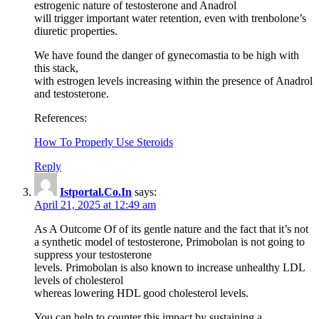
estrogenic nature of testosterone and Anadrol
will trigger important water retention, even with trenbolone’s
diuretic properties.
We have found the danger of gynecomastia to be high with
this stack,
with estrogen levels increasing within the presence of Anadrol
and testosterone.
References:
How To Properly Use Steroids
Reply
Istportal.Co.In
says:
April 21, 2025 at 12:49 am
As A Outcome Of of its gentle nature and the fact that it’s not
a synthetic model of testosterone, Primobolan is not going to
suppress your testosterone
levels. Primobolan is also known to increase unhealthy LDL
levels of cholesterol
whereas lowering HDL good cholesterol levels.
You can help to counter this impact by sustaining a