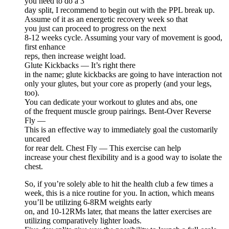
you need to do a 3
day split, I recommend to begin out with the PPL break up.
Assume of it as an energetic recovery week so that
you just can proceed to progress on the next
8-12 weeks cycle. Assuming your vary of movement is good,
first enhance
reps, then increase weight load.
Glute Kickbacks — It’s right there
in the name; glute kickbacks are going to have interaction not
only your glutes, but your core as properly (and your legs,
too).
You can dedicate your workout to glutes and abs, one
of the frequent muscle group pairings. Bent-Over Reverse
Fly —
This is an effective way to immediately goal the customarily
uncared
for rear delt. Chest Fly — This exercise can help
increase your chest flexibility and is a good way to isolate the
chest.
So, if you’re solely able to hit the health club a few times a
week, this is a nice routine for you. In action, which means
you’ll be utilizing 6-8RM weights early
on, and 10-12RMs later, that means the latter exercises are
utilizing comparatively lighter loads.