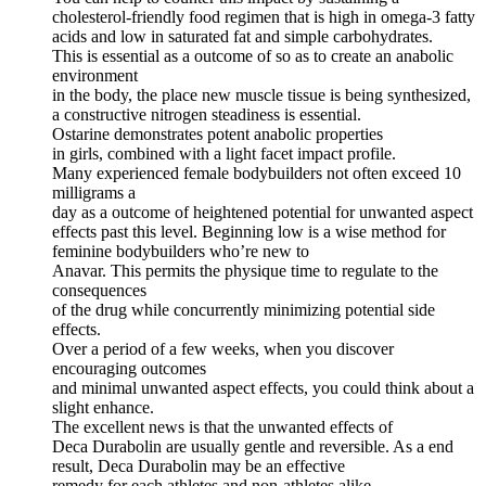
cholesterol-friendly food regimen that is high in omega-3 fatty
acids and low in saturated fat and simple carbohydrates.
This is essential as a outcome of so as to create an anabolic
environment
in the body, the place new muscle tissue is being synthesized,
a constructive nitrogen steadiness is essential.
Ostarine demonstrates potent anabolic properties
in girls, combined with a light facet impact profile.
Many experienced female bodybuilders not often exceed 10
milligrams a
day as a outcome of heightened potential for unwanted aspect
effects past this level. Beginning low is a wise method for
feminine bodybuilders who’re new to
Anavar. This permits the physique time to regulate to the
consequences
of the drug while concurrently minimizing potential side
effects.
Over a period of a few weeks, when you discover
encouraging outcomes
and minimal unwanted aspect effects, you could think about a
slight enhance.
The excellent news is that the unwanted effects of
Deca Durabolin are usually gentle and reversible. As a end
result, Deca Durabolin may be an effective
remedy for each athletes and non-athletes alike.