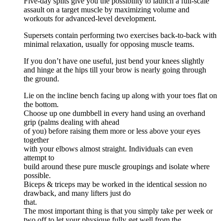
Five-day splits give you the possibility to launch a full-scale
assault on a target muscle by maximizing volume and
workouts for advanced-level development.
Supersets contain performing two exercises back-to-back with
minimal relaxation, usually for opposing muscle teams.
If you don’t have one useful, just bend your knees slightly
and hinge at the hips till your brow is nearly going through
the ground.
Lie on the incline bench facing up along with your toes flat on
the bottom.
Choose up one dumbbell in every hand using an overhand
grip (palms dealing with ahead
of you) before raising them more or less above your eyes
together
with your elbows almost straight. Individuals can even
attempt to
build around these pure muscle groupings and isolate where
possible.
Biceps & triceps may be worked in the identical session no
drawback, and many lifters just do
that.
The most important thing is that you simply take per week or
two off to let your physique fully get well from the