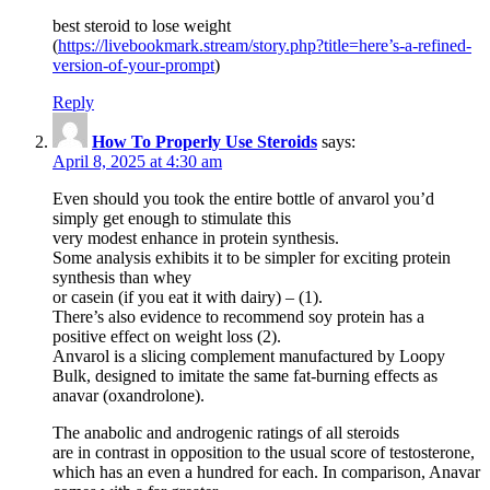
best steroid to lose weight
(
https://livebookmark.stream/story.php?title=here’s-a-refined-
version-of-your-prompt
)
Reply
How To Properly Use Steroids
says:
April 8, 2025 at 4:30 am
Even should you took the entire bottle of anvarol you’d
simply get enough to stimulate this
very modest enhance in protein synthesis.
Some analysis exhibits it to be simpler for exciting protein
synthesis than whey
or casein (if you eat it with dairy) – (1).
There’s also evidence to recommend soy protein has a
positive effect on weight loss (2).
Anvarol is a slicing complement manufactured by Loopy
Bulk, designed to imitate the same fat-burning effects as
anavar (oxandrolone).
The anabolic and androgenic ratings of all steroids
are in contrast in opposition to the usual score of testosterone,
which has an even a hundred for each. In comparison, Anavar