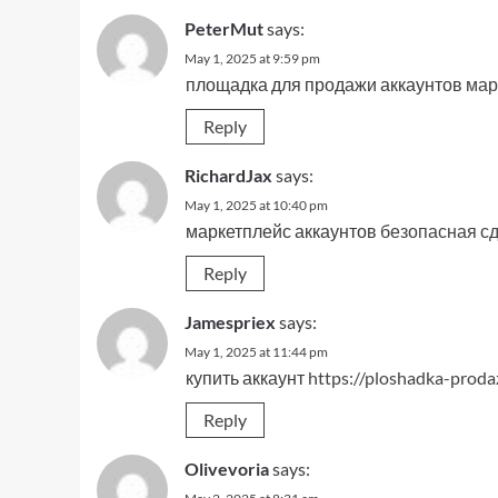
PeterMut
says:
May 1, 2025 at 9:59 pm
площадка для продажи аккаунтов
мар
Reply
RichardJax
says:
May 1, 2025 at 10:40 pm
маркетплейс аккаунтов
безопасная сд
Reply
Jamespriex
says:
May 1, 2025 at 11:44 pm
купить аккаунт
https://ploshadka-proda
Reply
Olivevoria
says: