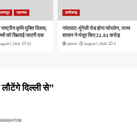
िलासपुर
स्वास्थ्य
छत्तीसगढ़
ाष्ट्रीय कृमि मुक्ति दिवस;
नांदघाट-मुंगेली रोड होगा फोरलेन, राज्य
चों को खिलाई जाएगी दवा
शासन ने मंजूर किए 21.81 करोड़
ugust 7, 2026
25
admin
August 7, 2026
0
ौटेंगे दिल्ली से
”
аккаунтов