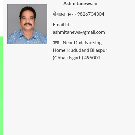
Ashmitanews.in
मोबाइल नंबर - 9826704304
Email Id :-
ashmitanews@gmail.com
पता - Near Dixit Nursing
Home, Kududand Bilaspur
(Chhattisgarh) 495001