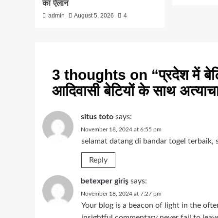
का ऐलान
admin
August 5, 2026
4
3 thoughts on “
प्रदेश में बे
आदिवासी बेटियों के साथ अत्याचार 
situs toto
says:
November 18, 2024 at 6:55 pm
selamat datang di bandar togel terbaik,
Reply
betexper giriş
says:
November 18, 2024 at 7:27 pm
Your blog is a beacon of light in the of
insightful commentary never fail to leav