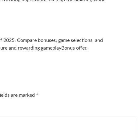
 of 2025. Compare bonuses, game selections, and
ecure and rewarding gameplay
Bonus offer
.
fields are marked
*