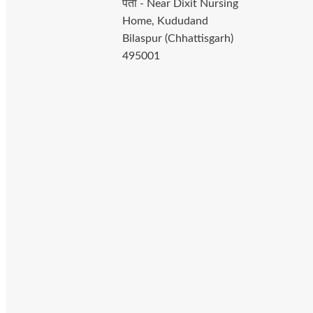
पता - Near Dixit Nursing
Home, Kududand
Bilaspur (Chhattisgarh)
495001