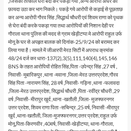
,जिसको तत्काल घेरा बंदी कर पकड़ा गया ,अन्य आरोपी अंधेरे का
फ़ायदा उठा कर भाग निकले। पकड़े गये आरोपी से कड़ाई से पूछताछ
कर अन्य आरोपी गौरव सिंह ,सिद्धार्थ चौधरी एवं शिवम राणा को पृथक
से घेरा बंदी करके पकड़ा गया तथा आरोपियों की निशान देही पर
गौराला थाना पुलिस की मदद से ग्राम खेड़ीटप्पा मे आरोपी राहुल उर्फ
मोनू के घर से अपहृत बालक को दिनांक-25/9/24 को बरामद कर
लिया गया है। मामले में जीआरपी मेरठ सिटी में अपराध क्रमांक
48/24 दर्ज कर धारा-137(2),3(5),111,140(4),145,146
BNS के तहत आरोपियों रोहित सिंह,पिता -उपेन्द्र सिंह ,27 वर्ष ,
निवासी- मुबारिकपुर ,थाना -मवाना ,जिला-मेरठ उत्तरप्रदेश,गौरव
सिंह पिता -नारायण सिंह, 28 वर्ष ,निवासी- गड़िना ,थाना -फलावदा
,जिला-मेरठ उत्तरप्रदेश, सिद्धार्थ चौधरी ,पिता -रवींद्र चौधरी ,29
वर्ष ,निवासी- मीरापुर खुर्द ,थाना -खतौली ,जिला- मुजफ्फरनगर
उत्तर प्रदेश, शिवम राणा पिता -सचिन्द्र ,25 वर्ष, निवासी -मीरापुर
खुर्द ,थाना-खतौली, जिला-मुजफ्फरनगर,उत्तर प्रदेश,राहुल उर्फ
मोनू,पिता-किरणवीर ,40वर्ष, निवासी-खेड़ीटप्पा, थाना-गौराला,